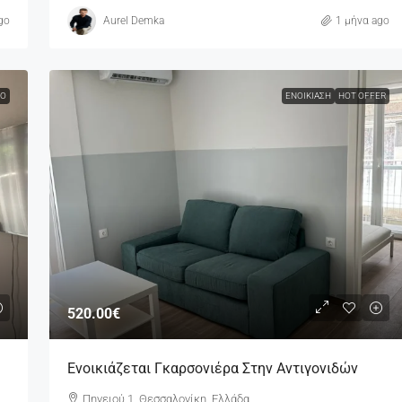
go
Aurel Demka
1 μήνα ago
Ο
ΕΝΟΙΚΊΑΣΗ
HOT OFFER
520.00€
Ενοικιάζεται Γκαρσονιέρα Στην Αντιγονιδών
Πηνειού 1, Θεσσαλονίκη, Ελλάδα