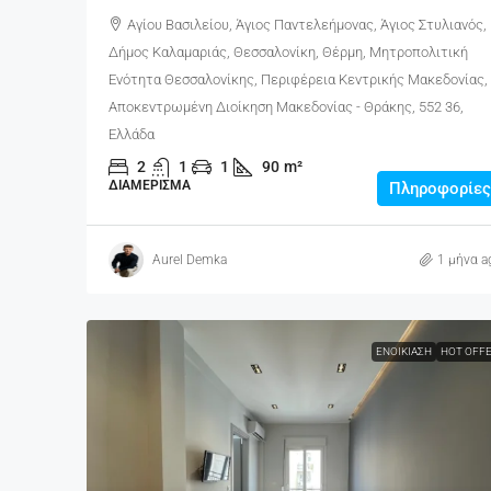
Αγίου Βασιλείου, Άγιος Παντελεήμονας, Άγιος Στυλιανός,
Δήμος Καλαμαριάς, Θεσσαλονίκη, Θέρμη, Μητροπολιτική
Ενότητα Θεσσαλονίκης, Περιφέρεια Κεντρικής Μακεδονίας,
Αποκεντρωμένη Διοίκηση Μακεδονίας - Θράκης, 552 36,
Ελλάδα
2
1
1
90
m²
ΔΙΑΜΈΡΙΣΜΑ
Πληροφορίες
Aurel Demka
1 μήνα a
ΕΝΟΙΚΊΑΣΗ
HOT OFF