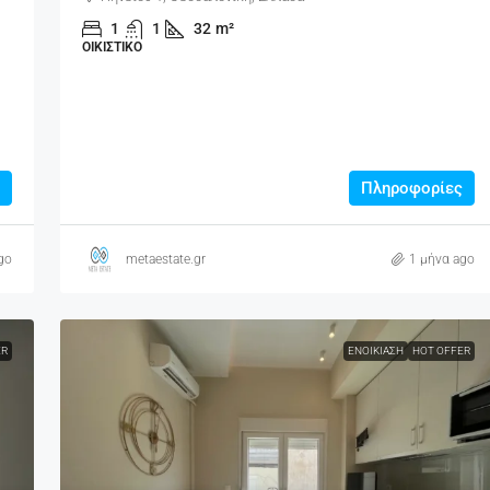
1
1
32
m²
ΟΙΚΙΣΤΙΚΌ
Πληροφορίες
go
metaestate.gr
1 μήνα ago
ER
ΕΝΟΙΚΊΑΣΗ
HOT OFFER