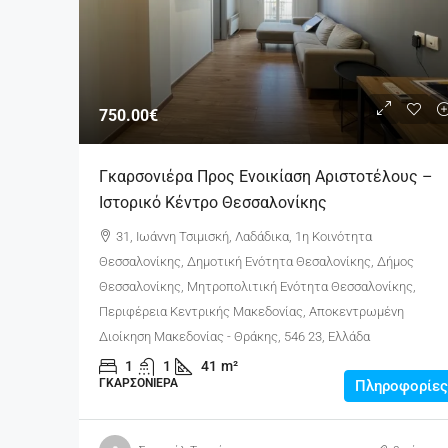
750.00€
Γκαρσονιέρα Προς Ενοικίαση Αριστοτέλους –
Ιστορικό Κέντρο Θεσσαλονίκης
31, Ιωάννη Τσιμισκή, Λαδάδικα, 1η Κοινότητα
Θεσσαλονίκης, Δημοτική Ενότητα Θεσαλονίκης, Δήμος
Θεσσαλονίκης, Μητροπολιτική Ενότητα Θεσσαλονίκης,
Περιφέρεια Κεντρικής Μακεδονίας, Αποκεντρωμένη
Διοίκηση Μακεδονίας - Θράκης, 546 23, Ελλάδα
1
1
41
m²
ΓΚΑΡΣΟΝΙΈΡΑ
Πληροφορίες