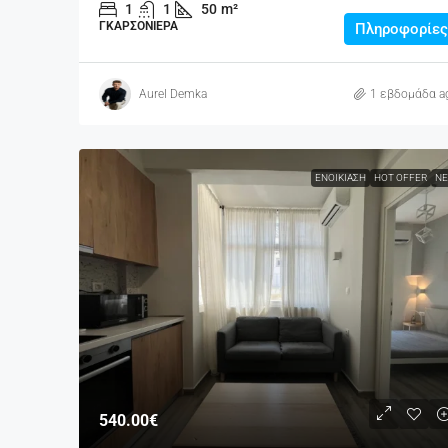
1
1
50
m²
ΓΚΑΡΣΟΝΙΈΡΑ
Πληροφορίες
Aurel Demka
1 εβδομάδα a
ΕΝΟΙΚΊΑΣΗ
HOT OFFER
ΝΈ
540.00€