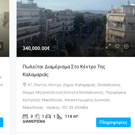
340,000.00€
Πωλείται Διαμέρισμα Στο Κέντρο Της
Καλαμαριάς
α
τα
67, Πόντου, Κέντρο, Δήμος Καλαμαριάς, Θεσσαλονίκη,
Θέρμη, Μητροπολιτική Ενότητα Θεσσαλονίκης, Περιφέρεια
Κεντρικής Μακεδονίας, Αποκεντρωμένη Διοίκηση
Μακεδονίας - Θράκης, 551 33, Ελλάδα
3
1
1
114
m²
ΔΙΑΜΈΡΙΣΜΑ
Πληροφορίες