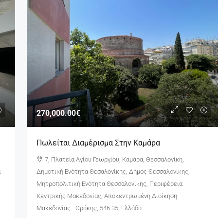
270,000.00€
Πωλείται Διαμέρισμα Στην Καμάρα
7, Πλατεία Αγίου Γεωργίου, Καμάρα, Θεσσαλονίκη,
α
Δημοτική Ενότητα Θεσαλονίκης, Δήμος Θεσσαλονίκης,
Μητροπολιτική Ενότητα Θεσσαλονίκης, Περιφέρεια
Κεντρικής Μακεδονίας, Αποκεντρωμένη Διοίκηση
Μακεδονίας - Θράκης, 546 35, Ελλάδα