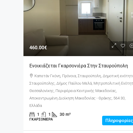
460.00€
Ενοικιάζεται Γκαρσονιέρα Στην Σταυρούπολη
Καπετάν Γκόνη, Πρόνοια, Σταυρούπολη, Δημοτική ενότητ
Σταυρούπολης, Δήμος Παύλου Μελά, Μητροπολιτική Ενότη
Θεσσαλονίκης, Περιφέρεια Κεντρικής Μακεδονίας,
Αποκεντρωμένη Διοίκηση Μακεδονίας - Θράκης, 564 30,
Ελλάδα
1
1
30
m²
ΓΚΑΡΣΟΝΙΈΡΑ
Πληροφορίες