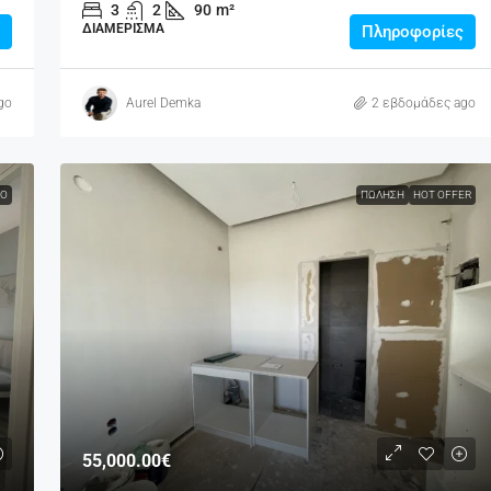
3
2
90
m²
ΔΙΑΜΈΡΙΣΜΑ
Πληροφορίες
go
Aurel Demka
2 εβδομάδες ago
Ο
ΠΏΛΗΣΗ
HOT OFFER
55,000.00€