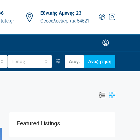
86
Εθνικής Αμύνης 23
tate.gr
Θεσσαλονίκη, τ.κ 54621
Τύπος
Διαγ.
Αναζήτηση
Featured Listings