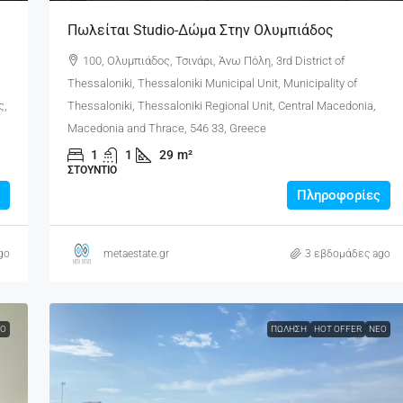
Πωλείται Studio-Δώμα Στην Ολυμπιάδος
100, Ολυμπιάδος, Τσινάρι, Άνω Πόλη, 3rd District of
Thessaloniki, Thessaloniki Municipal Unit, Municipality of
ς,
Thessaloniki, Thessaloniki Regional Unit, Central Macedonia,
Macedonia and Thrace, 546 33, Greece
1
1
29
m²
ΣΤΟΎΝΤΙΟ
Πληροφορίες
go
metaestate.gr
3 εβδομάδες ago
Ο
ΠΏΛΗΣΗ
HOT OFFER
ΝΈΟ