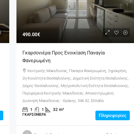
490.00€
Γκαρσονιέρα Προς Ενοικίαση Παναγία
Φανερωμένη
Κεντρικής Μακεδονίας, Παναγία Φανερωμένη, Ξηροκρήνη,
2η Κοινότητα Θεσσαλονίκης, Δημοτική Ενότητα Θεσαλονίκης,
Δήμος Θεσσαλονίκης, Μητροπολιτική Ενότητα Θεσσαλονίκης,
Περιφέρεια Κεντρικής Μακεδονίας, Αποκεντρωμένη
Διοίκηση Μακεδονίας - Θράκης, 546 32, Ελλάδα
1
1
32
m²
ΓΚΑΡΣΟΝΙΈΡΑ
Πληροφορίες