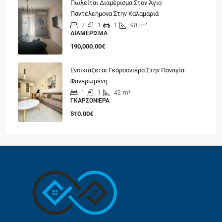
Πωλείται Διαμέρισμα Στον Άγιο
Παντελεήμονα Στην Καλαμαριά
2
1
1
90
m²
ΔΙΑΜΈΡΙΣΜΑ
190,000.00€
Ενοικιάζεται Γκαρσονιέρα Στην Παναγία
Φανερωμένη
1
1
42
m²
ΓΚΑΡΣΟΝΙΈΡΑ
510.00€