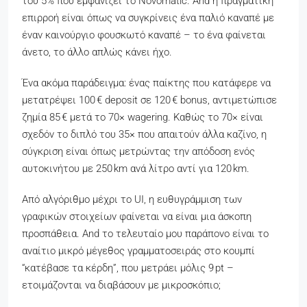
του 5% που εμφανίζει το Novomatic. And η πραγματική
επιρροή είναι όπως να συγκρίνεις ένα παλιό καναπέ με
έναν καινούργιο φουσκωτό καναπέ – το ένα φαίνεται
άνετο, το άλλο απλώς κάνει ήχο.
Ένα ακόμα παράδειγμα: ένας παίκτης που κατάφερε να
μετατρέψει 100 € deposit σε 120 € bonus, αντιμετώπισε
ζημία 85 € μετά το 70× wagering. Καθώς το 70× είναι
σχεδόν το διπλό του 35× που απαιτούν άλλα καζίνο, η
σύγκριση είναι όπως μετρώντας την απόδοση ενός
αυτοκινήτου με 250 km ανά λίτρο αντί για 120 km.
Από αλγόριθμο μέχρι το UI, η ευθυγράμμιση των
γραφικών στοιχείων φαίνεται να είναι μια άσκοπη
προσπάθεια. And το τελευταίο μου παράπονο είναι το
αναίτιο μικρό μέγεθος γραμματοσειράς στο κουμπί
“κατέβασε τα κέρδη”, που μετράει μόλις 9 pt –
ετοιμάζονται να διαβάσουν με μικροσκόπιο;