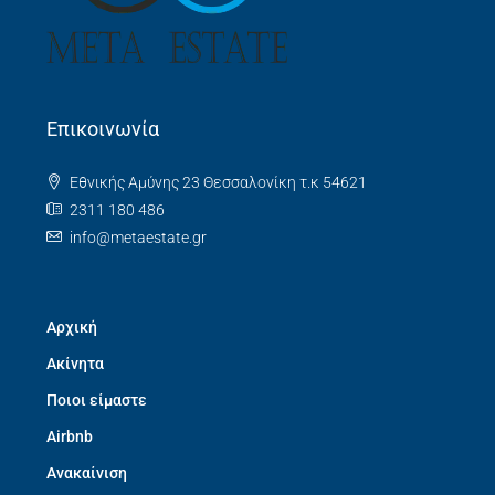
Επικοινωνία
Εθνικής Αμύνης 23 Θεσσαλονίκη τ.κ 54621
2311 180 486
info@metaestate.gr
Αρχική
Ακίνητα
Ποιοι είμαστε
Airbnb
Ανακαίνιση