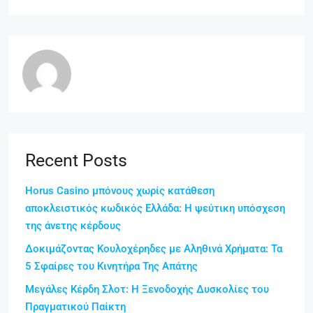
Recent Posts
Horus Casino μπόνους χωρίς κατάθεση
αποκλειστικός κωδικός Ελλάδα: Η ψεύτικη υπόσχεση
της άνετης κέρδους
Δοκιμάζοντας Κουλοχέρηδες με Αληθινά Χρήματα: Τα
5 Σφαίρες του Κινητήρα Της Απάτης
Μεγάλες Κέρδη Σλοτ: Η Ξενοδοχής Δυσκολίες του
Πραγματικού Παίκτη