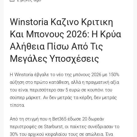
Winstoria Καζινο Κριτικη
Και Μπονους 2026: Η Κρύα
Αλήθεια Πίσω Από Τις
Μεγάλες Υποσχέσεις
Η Winstoria έβγαλε το νέο της μπόνους 2026 με 150%
αύξηση στο πρώτο κατάθεση, αλλά η πραγματική αξία
του είναι περισσότερο σαν 5 ευρώ σε κουπόνι του
σούπερ μάρκετ. Αν δεν μετράς τα κέρδη, δεν μετράς
τίποτα.
Από τη στιγμή που η Bet365 έδωσε 20 δωρεάν
περιστροφές σε Starburst, οι παίκτες συνέδριασαν το
30% του αρχικού κεφαλαίου τους σε απώλεια. Ένα