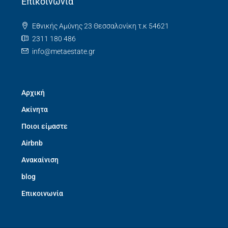
Επικοινωνία
Εθνικής Αμύνης 23 Θεσσαλονίκη τ.κ 54621
2311 180 486
info@metaestate.gr
Αρχική
Ακίνητα
Ποιοι είμαστε
Airbnb
Ανακαίνιση
blog
Επικοινωνία