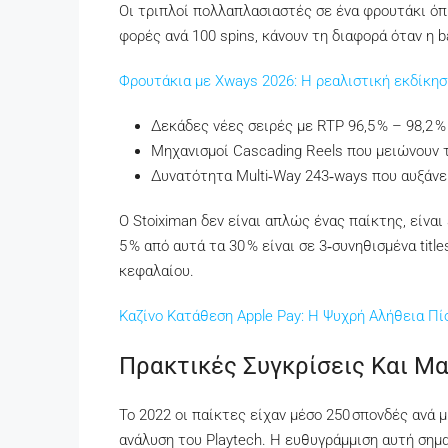
Οι τριπλοί πολλαπλασιαστές σε ένα φρουτάκι όπω
φορές ανά 100 spins, κάνουν τη διαφορά όταν η ban
Φρουτάκια με Xways 2026: Η ρεαλιστική εκδίκ
Δεκάδες νέες σειρές με RTP 96,5 % – 98,2 %
Μηχανισμοί Cascading Reels που μειώνουν 
Δυνατότητα Multi‑Way 243‑ways που αυξάνει
Ο Stoiximan δεν είναι απλώς ένας παίκτης, είναι 
5 % από αυτά τα 30 % είναι σε 3‑συνηθισμένα title
κεφαλαίου.
Καζίνο Κατάθεση Apple Pay: Η Ψυχρή Αλήθεια Π
Πρακτικές Συγκρίσεις Και Μ
Το 2022 οι παίκτες είχαν μέσο 250 σπονδές ανά μ
ανάλυση του Playtech. Η ευθυγράμμιση αυτή σημαί