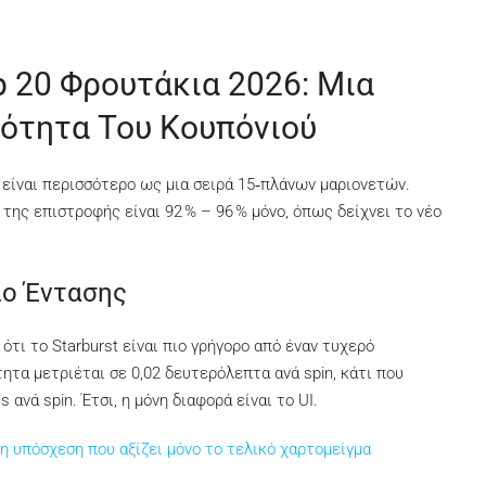
 20 Φρουτάκια 2026: Μια
ότητα Του Κουπόνιού
 είναι περισσότερο ως μια σειρά 15‑πλάνων μαριονετών.
 της επιστροφής είναι 92 % – 96 % μόνο, όπως δείχνει το νέο
ίο Έντασης
ότι το Starburst είναι πιο γρήγορο από έναν τυχερό
τητα μετριέται σε 0,02 δευτερόλεπτα ανά spin, κάτι που
 ανά spin. Έτσι, η μόνη διαφορά είναι το UI.
η υπόσχεση που αξίζει μόνο το τελικό χαρτομείγμα