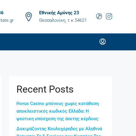
86
Εθνικής Αμύνης 23
tate.gr
Θεσσαλονίκη, τ.κ 54621
Recent Posts
Horus Casino μπόνους χωρίς κατάθεση
αποκλειστικός κωδικός Ελλάδα: Η
ψεύτικη υπόσχεση της άνετης κέρδους
Δοκιμάζοντας Κουλοχέρηδες με Αληθινά