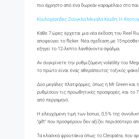
πιο άχρηστο από ένα δωρεάν καραμέλαιο στο πα
Κουλοχέρηδες Ζούγκλα Μεγάλα Κέρδη: Η Αποτυχ
Κάθε 7 ώρες έρχεται μια νέα έκδοση του Reel Ru
αποφεύγει το flicker. Νέα σχεδίαση με 15 πρόσθ
εξηγεί το 12‑λεπτο λανθάνοντα σφάλμα.
Αν συγκρίνετε την ρυθμιζόμενη volatility του Meg
το πρώτο είναι ένας αθεράπευτος τοξικός φάκε
Δύο μεγάλες πλατφόρμες, όπως η Mr Green και η 
ρυθμίσουν τις προωθητικές προσφορές, και το 70
από περγαμηνό.
Η ελεγχόμενη τιμή των bonus, 0,5 % της συνολική
“gift” που προσφέρουν δεν αξίζει περισσότερο απ
Τα κλασικά φρουτάκια όπως το Cleopatra, που αρχ