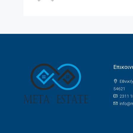
Επικοιν
Εθνική
54621
2311 1
info@m