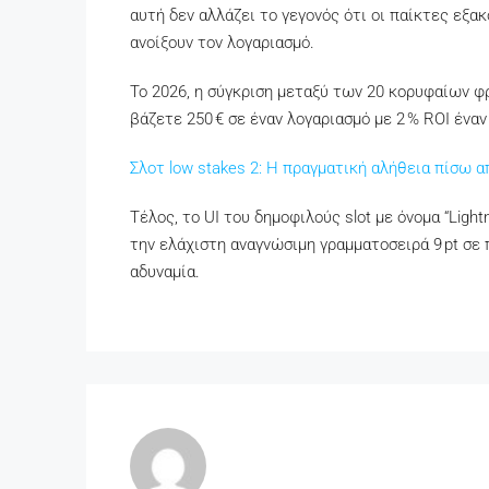
αυτή δεν αλλάζει το γεγονός ότι οι παίκτες εξα
ανοίξουν τον λογαριασμό.
Το 2026, η σύγκριση μεταξύ των 20 κορυφαίων φ
βάζετε 250 € σε έναν λογαριασμό με 2 % ROI έναν 
Σλοτ low stakes 2: Η πραγματική αλήθεια πίσω α
Τέλος, το UI του δημοφιλούς slot με όνομα “Light
την ελάχιστη αναγνώσιμη γραμματοσειρά 9 pt σ
αδυναμία.