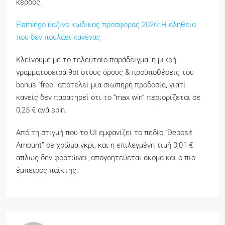
κέρδος.
Flamingo καζινο κωδικος προσφορας 2026: Η αλήθεια
που δεν πουλάει κανένας
Κλείνουμε με το τελευταίο παράδειγμα: η μικρή
γραμματοσειρά 9pt στους όρους & προϋποθέσεις του
bonus “free” αποτελεί μια σιωπηρή προδοσία, γιατί
κανείς δεν παρατηρεί ότι το “max win” περιορίζεται σε
0,25 € ανά spin.
Από τη στιγμή που το UI εμφανίζει το πεδίο “Deposit
Amount” σε χρώμα γκρι, και η επιλεγμένη τιμή 0,01 €
απλώς δεν φορτώνει, απογοητεύεται ακόμα και ο πιο
έμπειρος παίκτης.