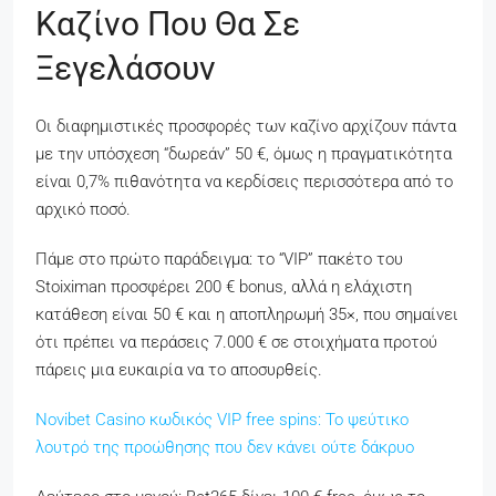
Καζίνο Που Θα Σε
Ξεγελάσουν
Οι διαφημιστικές προσφορές των καζίνο αρχίζουν πάντα
με την υπόσχεση “δωρεάν” 50 €, όμως η πραγματικότητα
είναι 0,7% πιθανότητα να κερδίσεις περισσότερα από το
αρχικό ποσό.
Πάμε στο πρώτο παράδειγμα: το “VIP” πακέτο του
Stoiximan προσφέρει 200 € bonus, αλλά η ελάχιστη
κατάθεση είναι 50 € και η αποπληρωμή 35×, που σημαίνει
ότι πρέπει να περάσεις 7.000 € σε στοιχήματα προτού
πάρεις μια ευκαιρία να το αποσυρθείς.
Novibet Casino κωδικός VIP free spins: Το ψεύτικο
λουτρό της προώθησης που δεν κάνει ούτε δάκρυο