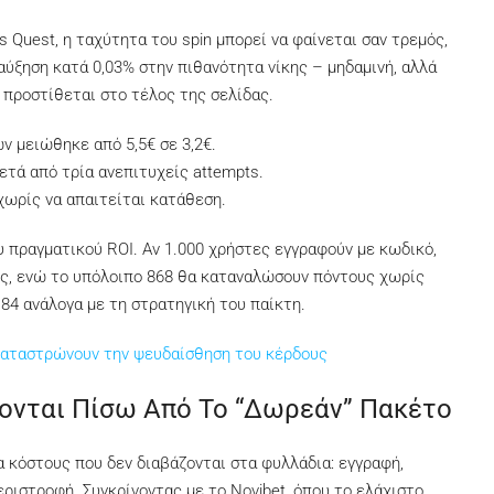
s Quest, η ταχύτητα του spin μπορεί να φαίνεται σαν τρεμός,
 αύξηση κατά 0,03% στην πιθανότητα νίκης – μηδαμινή, αλλά
 προστίθεται στο τέλος της σελίδας.
ν μειώθηκε από 5,5€ σε 3,2€.
ετά από τρία ανεπιτυχείς attempts.
χωρίς να απαιτείται κατάθεση.
υ πραγματικού ROI. Αν 1.000 χρήστες εγγραφούν με κωδικό,
ής, ενώ το υπόλοιπο 868 θα καταναλώσουν πόντους χωρίς
.84 ανάλογα με τη στρατηγική του παίκτη.
καταστρώνουν την ψευδαίσθηση του κέρδους
ονται Πίσω Από Το “δωρεάν” Πακέτο
 κόστους που δεν διαβάζονται στα φυλλάδια: εγγραφή,
ριστροφή. Συγκρίνοντας με το Novibet, όπου το ελάχιστο