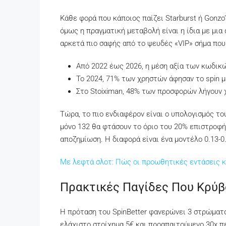
Κάθε φορά που κάποιος παίζει Starburst ή Gonzo’
όμως η πραγματική μεταβολή είναι η ίδια με μια
αρκετά πιο σαφής από το ψευδές «VIP» σήμα που
Από 2022 έως 2026, η μέση αξία των κωδικώ
Το 2024, 71% των χρηστών άφησαν το spin μ
Στο Stoiximan, 48% των προσφορών λήγουν 
Τώρα, το πιο ενδιαφέρον είναι ο υπολογισμός το
μόνο 132 θα φτάσουν το όριο του 20% επιστροφ
αποζημίωση. Η διαφορά είναι ένα μοντέλο 0.13-0
Με λεφτά σλοτ: Πώς οι προωθητικές εντάσεις 
Πρακτικές Παγίδες Που Κρύβ
Η πρόταση του SpinBetter φανερώνει 3 στρώματα
ελάχιστο στοίχημα 5€ και προαπαιτούμενο 30x πε