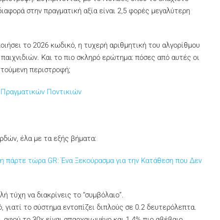
 διαφορά στην πραγματική αξία είναι 2,5 φορές μεγαλύτερη
οιήσει το 2026 κωδικό, η τυχερή αριθμητική του αλγορίθμου
παιχνιδιών. Και το πιο σκληρό ερώτημα: πόσες από αυτές οι
ιτούμενη περιστροφή;
ων Πραγματικών Ποντικιών
ρδών, έλα με τα εξής βήματα:
ση πάρτε τώρα GR: Ένα Ξεκούρασμα για την Κατάθεση που Δεν
λή τύχη να διακρίνεις το “συμβόλαιο”.
, γιατί το σύστημα εντοπίζει διπλούς σε 0.2 δευτερόλεπτα.
, αφού το 30x είναι απαρχαιωμένο και 1.4% πιο αβέβαιο.