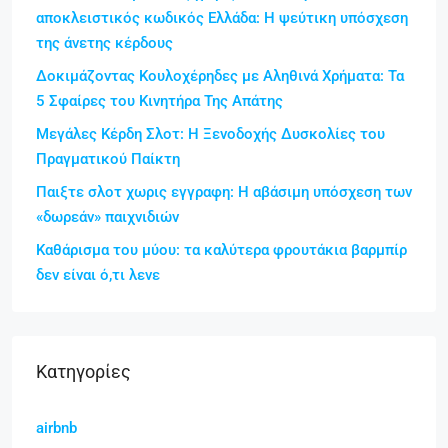
αποκλειστικός κωδικός Ελλάδα: Η ψεύτικη υπόσχεση
της άνετης κέρδους
Δοκιμάζοντας Κουλοχέρηδες με Αληθινά Χρήματα: Τα
5 Σφαίρες του Κινητήρα Της Απάτης
Μεγάλες Κέρδη Σλοτ: Η Ξενοδοχής Δυσκολίες του
Πραγματικού Παίκτη
Παιξτε σλοτ χωρις εγγραφη: Η αβάσιμη υπόσχεση των
«δωρεάν» παιχνιδιών
Καθάρισμα του μύου: τα καλύτερα φρουτάκια βαρμπίρ
δεν είναι ό,τι λενε
Kατηγορίες
airbnb