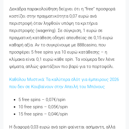
Δεκάδρα παρακολούθηση δείχνει ότι η “free” προσφορά
κοστίζει στην πραγματικότητα 0,07 ευρώ ανά
περιστροφή όταν ληφθούν υπόψη τα κριτήρια
περιστροφής (wagering). Σε σύγκριση, 1 ευρώ σε
πραγματική κατάθεση οδηγεί απευθείας σε 0,15 ευρώ
καθαρή αξία. Αν το συγκρίνουμε με 888casino, που
προσφέρει 5 free spins για 10 ευρώ κατάθεσης – η
κλίμακα είναι 0,1 ευρώ κάθε spin. Τα νούμερα δεν λένε
ψέματα, απλώς φαντάζουν πιο βαρύ για το πορτοφόλι.
Καθόλου Μυστικά: Τα καλύτερα σλότ για έμπειρους 2026
που δεν σε Κουβαίνουν στην Απειλή του Μπόνους
5 free spins – 0,07€/spin
10 free spins – 0,05€/spin
15 free spins – 0,04€/spin
Η διαφορά 0,03 ευρώ ανά spin φαίνεται ασήμαντη, αλλά