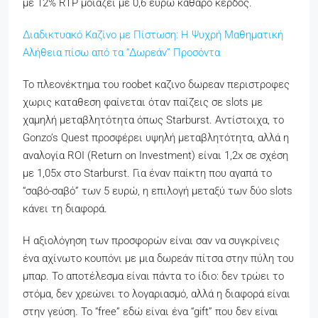
με 12% RTP μοιάζει με 0,6 ευρώ καθαρό κέρδος.
Διαδικτυακό Καζίνο με Πίστωση: Η Ψυχρή Μαθηματική
Αλήθεια πίσω από τα “Δωρεάν” Προσόντα
Το πλεονέκτημα του roobet καζινο δωρεαν περιστροφες
χωρις καταθεση φαίνεται όταν παίζεις σε slots με
χαμηλή μεταβλητότητα όπως Starburst. Αντίστοιχα, το
Gonzo’s Quest προσφέρει υψηλή μεταβλητότητα, αλλά η
αναλογία ROI (Return on Investment) είναι 1,2x σε σχέση
με 1,05x στο Starburst. Για έναν παίκτη που αγαπά το
“σαβό-σαβό” των 5 ευρώ, η επιλογή μεταξύ των δύο slots
κάνει τη διαφορά.
Η αξιολόγηση των προσφορών είναι σαν να συγκρίνεις
ένα αχίνωτο κουπόνι με μια δωρεάν πίτσα στην πύλη του
μπαρ. Το αποτέλεσμα είναι πάντα το ίδιο: δεν τρώει το
στόμα, δεν χρεώνει το λογαριασμό, αλλά η διαφορά είναι
στην γεύση. Το “free” εδώ είναι ένα “gift” που δεν είναι