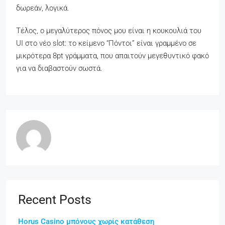
δωρεάν, λογικά.
Τέλος, ο μεγαλύτερος πόνος μου είναι η κουκουλιά του
UI στο νέο slot: το κείμενο “Πόντοι” είναι γραμμένο σε
μικρότερα 8pt γράμματα, που απαιτούν μεγεθυντικό φακό
για να διαβαστούν σωστά.
Recent Posts
Horus Casino μπόνους χωρίς κατάθεση