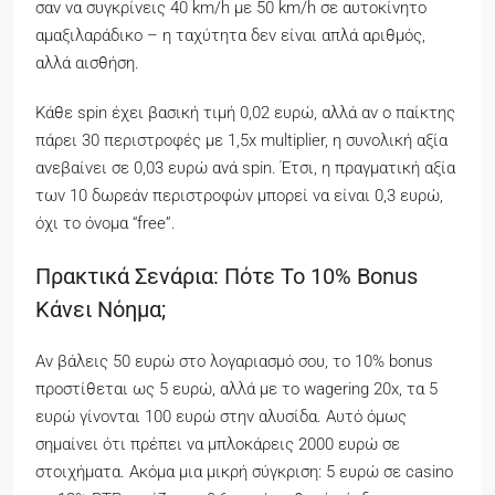
σαν να συγκρίνεις 40 km/h με 50 km/h σε αυτοκίνητο
αμαξιλαράδικο – η ταχύτητα δεν είναι απλά αριθμός,
αλλά αισθήση.
Κάθε spin έχει βασική τιμή 0,02 ευρώ, αλλά αν ο παίκτης
πάρει 30 περιστροφές με 1,5x multiplier, η συνολική αξία
ανεβαίνει σε 0,03 ευρώ ανά spin. Έτσι, η πραγματική αξία
των 10 δωρεάν περιστροφών μπορεί να είναι 0,3 ευρώ,
όχι το όνομα “free”.
Πρακτικά Σενάρια: Πότε Το 10% Bonus
Κάνει Νόημα;
Αν βάλεις 50 ευρώ στο λογαριασμό σου, το 10% bonus
προστίθεται ως 5 ευρώ, αλλά με το wagering 20x, τα 5
ευρώ γίνονται 100 ευρώ στην αλυσίδα. Αυτό όμως
σημαίνει ότι πρέπει να μπλοκάρεις 2000 ευρώ σε
στοιχήματα. Ακόμα μια μικρή σύγκριση: 5 ευρώ σε casino