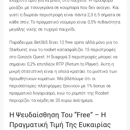
ελάχιστο όριο για να μπεις στο παιχνίδι. Η προσφορά
μοιάζει με τσουγκράνα σε κουμπαρά που δεν ανοίγει. Και
γιατί η δωρεάν περιστροφή είναι πάντα 2,3 ή 5 σήματα σε
κάθε σπίν; Το πραγματικό νούμερο είναι 0,5% πιθανότητα
μεγάλης νίκης σε τυχερό παιχνίδι.
Παράδειγμα: Bet365 δίνει 12 free spins αλλά μόνο για το
Starburst, ενώ το roobet κατασφαλίζει 15 περιστροφές
στο Gonzo’s Quest. Η διαφορά 3 περιστροφές μπορεί να
σημαίνει 0,2% επιπλέον RTP (Return to Player). Αυτή η
μικρή στατιστική είναι η οποία κρατάει το μυστικό των
προωθητικών κυμάτων. Μα βλέπουμε ότι οι
περισσότερες πλατφόρμες ξεκινούν με 1% bonus σε
πραγματικό λογαριασμό, ενώ το ρομπότ της Roobet
περιορίζει τα κέρδη σε 20 ευρώ ανά ημέρα.
Η Ψευδαίσθηση Του “free” – Η
Πραγματική Τιμή Της Ευκαιρίας