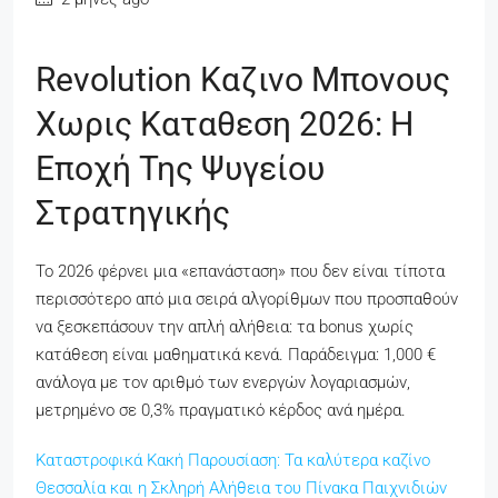
Revolution Καζινο Μπονους
Χωρις Καταθεση 2026: Η
Εποχή Της Ψυγείου
Στρατηγικής
Το 2026 φέρνει μια «επανάσταση» που δεν είναι τίποτα
περισσότερο από μια σειρά αλγορίθμων που προσπαθούν
να ξεσκεπάσουν την απλή αλήθεια: τα bonus χωρίς
κατάθεση είναι μαθηματικά κενά. Παράδειγμα: 1,000 €
ανάλογα με τον αριθμό των ενεργών λογαριασμών,
μετρημένο σε 0,3% πραγματικό κέρδος ανά ημέρα.
Καταστροφικά Κακή Παρουσίαση: Τα καλύτερα καζίνο
Θεσσαλία και η Σκληρή Αλήθεια του Πίνακα Παιχνιδιών