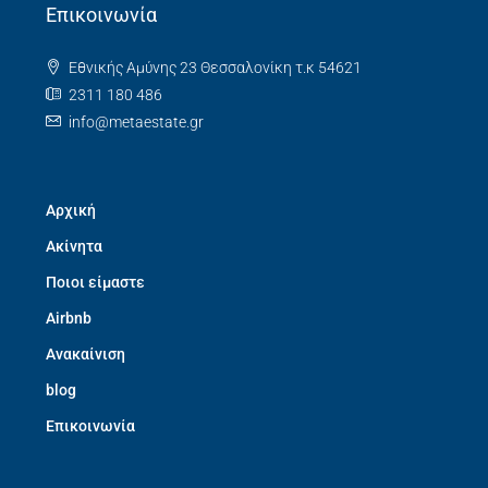
Επικοινωνία
Εθνικής Αμύνης 23 Θεσσαλονίκη τ.κ 54621
2311 180 486
info@metaestate.gr
Αρχική
Ακίνητα
Ποιοι είμαστε
Airbnb
Ανακαίνιση
blog
Επικοινωνία