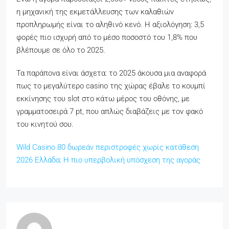
η μηχανική της εκμετάλλευσης των καλαθιών
προπληρωμής είναι το αληθινό κενό. Η αξιολόγηση: 3,5
φορές πιο ισχυρή από το μέσο ποσοστό του 1,8% που
βλέπουμε σε όλο το 2025.
Τα παράπονα είναι άσχετα: το 2025 άκουσα μια αναφορά
πως το μεγαλύτερο casino της χώρας έβαλε το κουμπί
εκκίνησης του slot στο κάτω μέρος του οθόνης, με
γραμματοσειρά 7 pt, που απλώς διαβάζεις με τον φακό
του κινητού σου.
Wild Casino 80 δωρεάν περιστροφές χωρίς κατάθεση
2026 Ελλάδα: Η πιο υπερβολική υπόσχεση της αγοράς