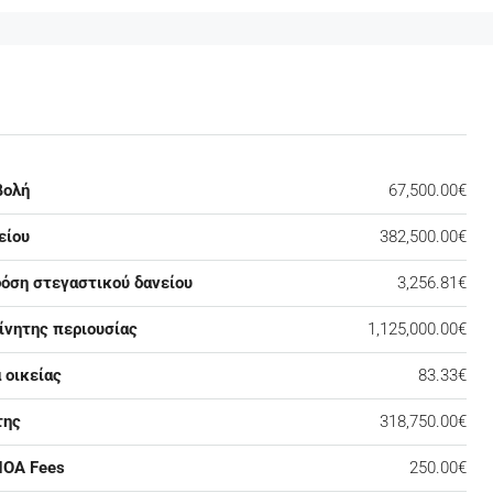
βολή
67,500.00€
είου
382,500.00€
δόση στεγαστικού δανείου
3,256.81€
ίνητης περιουσίας
1,125,000.00€
 οικείας
83.33€
της
318,750.00€
HOA Fees
250.00€