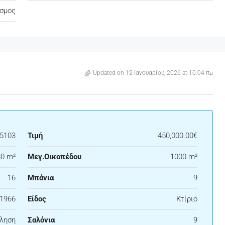
σμος
Updated on 12 Ιανουαρίου, 2026 at 10:04 πμ
5103
Τιμή
450,000.00€
0 m²
Μεγ.Οικοπέδου
1000 m²
16
Μπάνια
9
1966
Είδος
Κτίριο
ληση
Σαλόνια
9