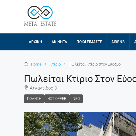
ΑΡΧΙΚΉ
ΑΚΊΝΗΤΑ
ΠΟΙΟΙ ΕΊΜΑΣΤΕ
AIRBNB
Home
Κτίριο
Πωλείται Κτίριο στον Εύοσμο
Πωλείται Κτίριο Στον Εύο
Ατλαντίδος 3
ΠΏΛΗΣΗ
HOT OFFER
ΝΈΟ