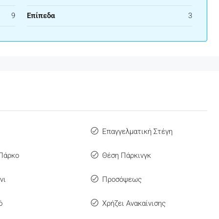
9
Επίπεδα
3
ό
Επαγγελματική Στέγη
 Πάρκο
Θέση Πάρκινγκ
νι
Προσόψεως
ό
Χρήζει Ανακαίνισης