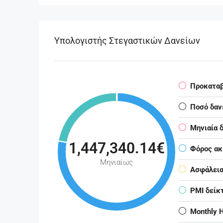
Υπολογιστής Στεγαστικών Δανείων
Προκατα
Ποσό δαν
Μηνιαία 
1,447,340.14€
Φόρος ακ
Μηνιαίως
Ασφάλεια
PMI δείκ
Monthly 