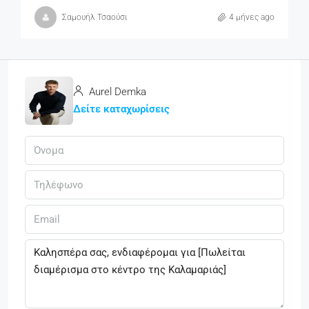
Σαμουήλ Τσαούσι
4 μήνες ago
Aurel Demka
Δείτε καταχωρίσεις