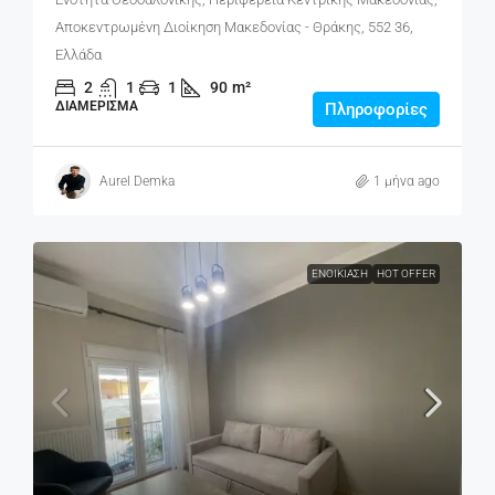
Αποκεντρωμένη Διοίκηση Μακεδονίας - Θράκης, 552 36,
Ελλάδα
2
1
1
90
m²
ΔΙΑΜΈΡΙΣΜΑ
Πληροφορίες
Aurel Demka
1 μήνα ago
ΕΝΟΙΚΊΑΣΗ
HOT OFFER