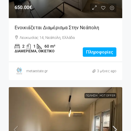
650.00€
Ενοικιάζεται Διαμέρισμα Στην Νεάπολη
Λευκωσίας 14, Νεάπολη, Ελλάδα
2
1
60
m²
ΔΙΑΜΈΡΙΣΜΑ, ΟΙΚΙΣΤΙΚΌ
Πληροφορίες
metaestate.gr
3 μήνες ago
ΠΏΛΗΣΗ
HOT OFFER