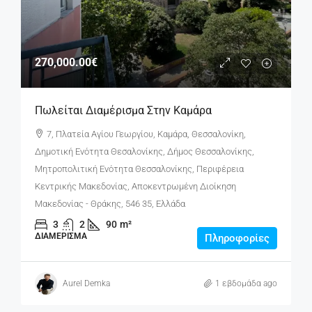
270,000.00€
Πωλείται Διαμέρισμα Στην Καμάρα
7, Πλατεία Αγίου Γεωργίου, Καμάρα, Θεσσαλονίκη,
Δημοτική Ενότητα Θεσαλονίκης, Δήμος Θεσσαλονίκης,
Μητροπολιτική Ενότητα Θεσσαλονίκης, Περιφέρεια
Κεντρικής Μακεδονίας, Αποκεντρωμένη Διοίκηση
Μακεδονίας - Θράκης, 546 35, Ελλάδα
3
2
90
m²
ΔΙΑΜΈΡΙΣΜΑ
Πληροφορίες
Aurel Demka
1 εβδομάδα ago