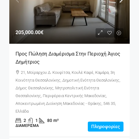
205,000.00€
Προς Πώληση Διαμέρισμα Στην Περιοχή Άγιος
Δημήτριος
21, Μοίραρχου Δ. Κουφίτσα, Κουλέ Καφέ, Καμάρα, 3η
Κοινότητα Θεσσαλονίκης, Δημοτική Ενότητα Θεσαλονίκης,
Δήμος Θεσσαλονίκης, Μητροπολιτική Ενότητα
Θεσσαλονίκης, Περιφέρεια Κεντρικής Μακεδονίας,
Αποκεντρωμένη Διοίκηση Μακεδονίας - Θράκης, 546 35,
Ελλάδα
2
1
80
m²
ΔΙΑΜΈΡΙΣΜΑ
Πληροφορίες