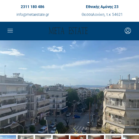
2311 180 486
Εθνικής Αμύνης 23
info@metaestate.gr
Θεσσαλονίκη, τ.κ 54621