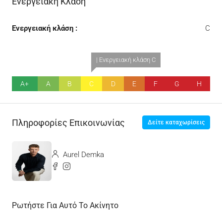
Ενεργειακή Κλάση
Ενεργειακή κλάση :
C
| Ενεργειακή κλάση C
A+
A
B
C
D
E
F
G
H
Πληροφορίες Επικοινωνίας
Δείτε καταχωρίσεις
Aurel Demka
Ρωτήστε Για Αυτό Το Ακίνητο