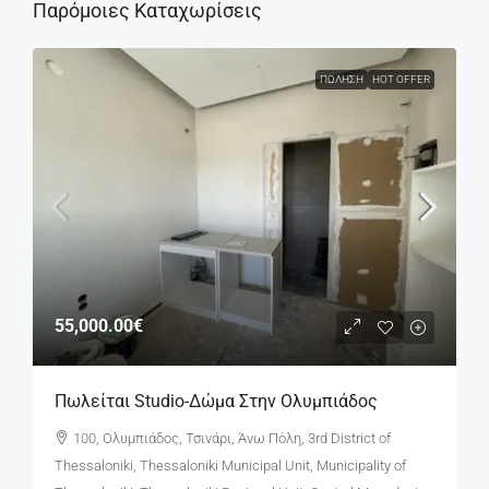
Παρόμοιες Καταχωρίσεις
ΠΏΛΗΣΗ
HOT OFFER
55,000.00€
Πωλείται Studio-Δώμα Στην Ολυμπιάδος
100, Ολυμπιάδος, Τσινάρι, Άνω Πόλη, 3rd District of
Thessaloniki, Thessaloniki Municipal Unit, Municipality of