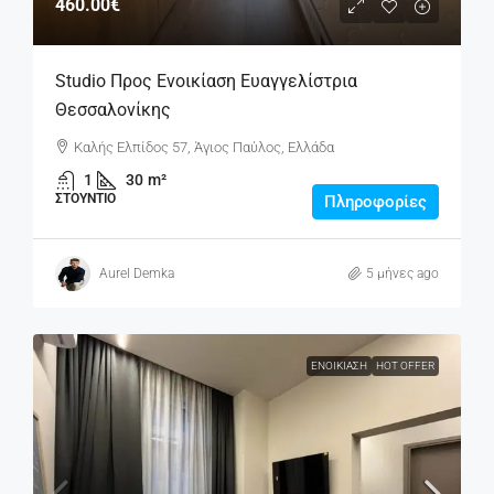
460.00€
Studio Προς Ενοικίαση Ευαγγελίστρια
Θεσσαλονίκης
Καλής Ελπίδος 57, Άγιος Παύλος, Ελλάδα
1
30
m²
ΣΤΟΎΝΤΙΟ
Πληροφορίες
Aurel Demka
5 μήνες ago
ΕΝΟΙΚΊΑΣΗ
HOT OFFER