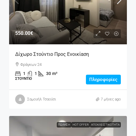
550.00€
Δίχωρο Στούντιο Προς Ενοικίαση
Φράγκων 24
1
1
30
m²
ΣΤΟΎΝΤΙΟ
Πληροφορίες
Σαμουήλ Τσαούσι
7 μήνες ago
ΠΏΛΗΣΗ
HOT OFFER
ΑΠΟΚΛΕΙΣΤΙΚΌΤΗΤΑ