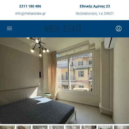
2311 180 486
Εθνικής Αμύνης 23
info@metaestate.gr
Θεσσαλονίκη, τ.κ 54621