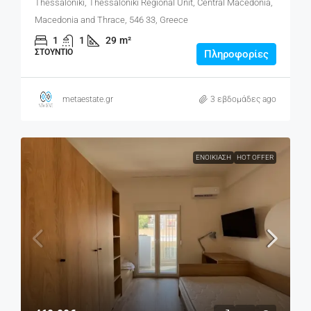
Thessaloniki, Thessaloniki Regional Unit, Central Macedonia,
Macedonia and Thrace, 546 33, Greece
1
1
29
m²
ΣΤΟΎΝΤΙΟ
Πληροφορίες
metaestate.gr
3 εβδομάδες ago
ΕΝΟΙΚΊΑΣΗ
HOT OFFER