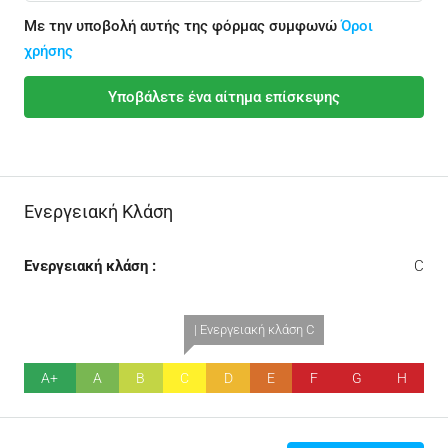
Με την υποβολή αυτής της φόρμας συμφωνώ
Όροι
χρήσης
Υποβάλετε ένα αίτημα επίσκεψης
Ενεργειακή Κλάση
Ενεργειακή κλάση :
C
| Ενεργειακή κλάση C
A+
A
B
C
D
E
F
G
H