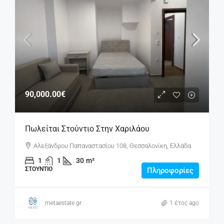
90,000.00€
Πωλείται Στούντιο Στην Χαριλάου
Αλεξάνδρου Παπαναστασίου 108, Θεσσαλονίκη, Ελλάδα
1
1
30
m²
ΣΤΟΎΝΤΙΟ
Πληροφορίες
metaestate.gr
1 έτος ago