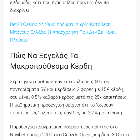
εβδομάδα, κάτι που ένας απλός παίκτης δεν θα
διακρίνει.
Bet20 Casino Αληθινά Χρήματα Χωρίς Κατάθεση
Μπόνους Ελλάδα: Η Απασχόληση Που Δεν Σε Κάνει
Πλούσιο
Πώς Να Ξεγελάς Τα
Μακροπρόθεσμα Κέρδη
Στρατηγική αριθμών: εάν καταναλώσεις 50 € σε
πονταρίσματα 5 € και κερδίσεις 2 φορές με 15 € κέρδη,
σου μένει 0,5 % καθαρό κέρδος μετά τις 25× απαιτήσεις.
Η μαθηματική προσέγγιση δείχνει ότι το “δωρεάν
περιστροφές” πλέει στις παγίδες με 3,2 % μετατροπή.
Παράδειγμα πραγματικού κόσμου: ένας παίκτης στο
Novibet έπαιξε 200 € στο Gonzo’s Quest, κέρδισε 30 € στο