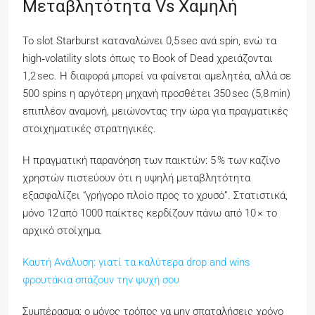
Μεταβλητότητα Vs Χαμηλή
Το slot Starburst καταναλώνει 0,5 sec ανά spin, ενώ τα
high‑volatility slots όπως το Book of Dead χρειάζονται
1,2 sec. Η διαφορά μπορεί να φαίνεται αμελητέα, αλλά σε
500 spins η αργότερη μηχανή προσθέτει 350 sec (5,8 min)
επιπλέον αναμονή, μειώνοντας την ώρα για πραγματικές
στοιχηματικές στρατηγικές.
Η πραγματική παρανόηση των παικτών: 5 % των καζίνο
χρηστών πιστεύουν ότι η υψηλή μεταβλητότητα
εξασφαλίζει “γρήγορο πλοίο προς το χρυσό”. Στατιστικά,
μόνο 12 από 1000 παίκτες κερδίζουν πάνω από 10 × το
αρχικό στοίχημα.
Καυτή Ανάλυση: γιατί τα καλύτερα drop and wins
φρουτάκια σπάζουν την ψυχή σου
Συμπέρασμα: ο μόνος τρόπος να μην σπαταλήσεις χρόνο