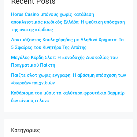
Recent Posts
Horus Casino μπόνους χωρίς κατάθεση
αποκλειστικός κωδικός Ελλάδα: Η ψεύτικη υπόσχεση
της άνετης κέρδους
Δοκιμάζοντας Κουλοχέρηδες με Αληθινά Χρήματα: Τα
5 Σφαίρες του Κινητήρα Της Απάτης
Μεγάλες Κέρδη Σλοτ: Η Ξενοδοχής Δυσκολίες του
Πραγματικού Παίκτη
Παιξτε σλοτ χωρις εγγραφη: Η αβάσιμη υπόσχεση των
«δωρεάν» παιχνιδιών
Καθάρισμα του μύου: τα καλύτερα φρουτάκια βαρμπίρ
δεν είναι ό,τι λενε
Kατηγορίες