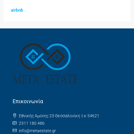
airbnb
Επικοινωνία
Εθνικής Αμύνης 23 Θεσσαλονίκη τ.κ 54621
2311 180 486
info@metaestate.gr