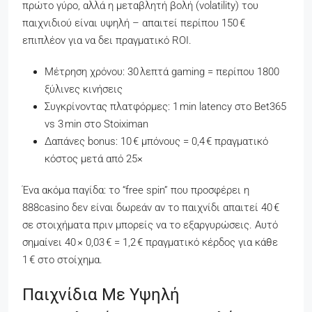
πρώτο γύρο, αλλά η μεταβλητή βολή (volatility) του
παιχνιδιού είναι υψηλή – απαιτεί περίπου 150 €
επιπλέον για να δει πραγματικό ROI.
Μέτρηση χρόνου: 30 λεπτά gaming = περίπου 1800
ξύλινες κινήσεις
Συγκρίνοντας πλατφόρμες: 1 min latency στο Bet365
vs 3 min στο Stoiximan
Δαπάνες bonus: 10 € μπόνους = 0,4 € πραγματικό
κόστος μετά από 25×
Ένα ακόμα παγίδα: το “free spin” που προσφέρει η
888casino δεν είναι δωρεάν αν το παιχνίδι απαιτεί 40 €
σε στοιχήματα πριν μπορείς να το εξαργυρώσεις. Αυτό
σημαίνει 40 × 0,03 € = 1,2 € πραγματικό κέρδος για κάθε
1 € στο στοίχημα.
Παιχνίδια Με Υψηλή