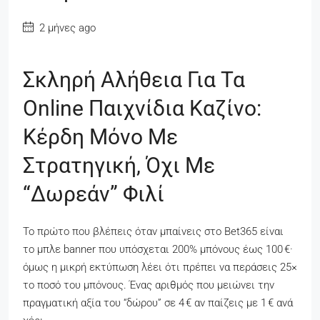
2 μήνες ago
Σκληρή Αλήθεια Για Τα
Online Παιχνίδια Καζίνο:
Κέρδη Μόνο Με
Στρατηγική, Όχι Με
“Δωρεάν” Φιλί
Το πρώτο που βλέπεις όταν μπαίνεις στο Bet365 είναι
το μπλε banner που υπόσχεται 200% μπόνους έως 100 €·
όμως η μικρή εκτύπωση λέει ότι πρέπει να περάσεις 25×
το ποσό του μπόνους. Ένας αριθμός που μειώνει την
πραγματική αξία του “δώρου” σε 4 € αν παίζεις με 1 € ανά