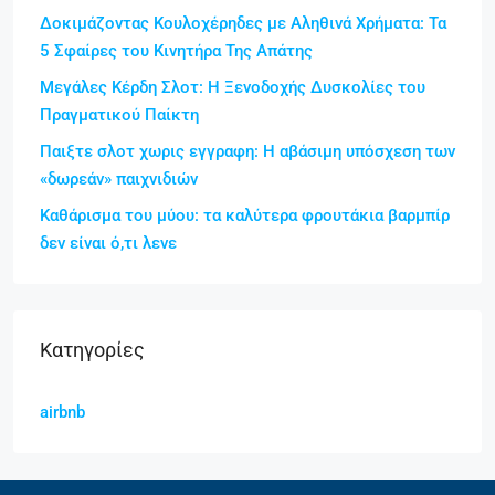
Δοκιμάζοντας Κουλοχέρηδες με Αληθινά Χρήματα: Τα
5 Σφαίρες του Κινητήρα Της Απάτης
Μεγάλες Κέρδη Σλοτ: Η Ξενοδοχής Δυσκολίες του
Πραγματικού Παίκτη
Παιξτε σλοτ χωρις εγγραφη: Η αβάσιμη υπόσχεση των
«δωρεάν» παιχνιδιών
Καθάρισμα του μύου: τα καλύτερα φρουτάκια βαρμπίρ
δεν είναι ό,τι λενε
Kατηγορίες
airbnb