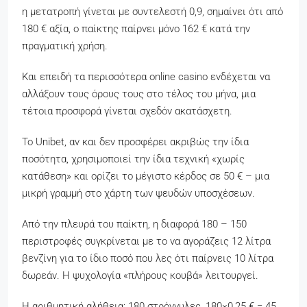
η μετατροπή γίνεται με συντελεστή 0,9, σημαίνει ότι από
180 € αξία, ο παίκτης παίρνει μόνο 162 € κατά την
πραγματική χρήση.
Και επειδή τα περισσότερα online casino ενδέχεται να
αλλάξουν τους όρους τους στο τέλος του μήνα, μια
τέτοια προσφορά γίνεται σχεδόν ακατάσχετη.
Το Unibet, αν και δεν προσφέρει ακριβώς την ίδια
ποσότητα, χρησιμοποιεί την ίδια τεχνική «χωρίς
κατάθεση» και ορίζει το μέγιστο κέρδος σε 50 € – μια
μικρή γραμμή στο χάρτη των ψευδών υποσχέσεων.
Από την πλευρά του παίκτη, η διαφορά 180 – 150
περιστροφές συγκρίνεται με το να αγοράζεις 12 λίτρα
βενζίνη για το ίδιο ποσό που λες ότι παίρνεις 10 λίτρα
δωρεάν. Η ψυχολογία «πλήρους κουβά» λειτουργεί.
Η αριθμητική αλήθεια: 180 στρόγγυλες, 180×0,25 € = 45