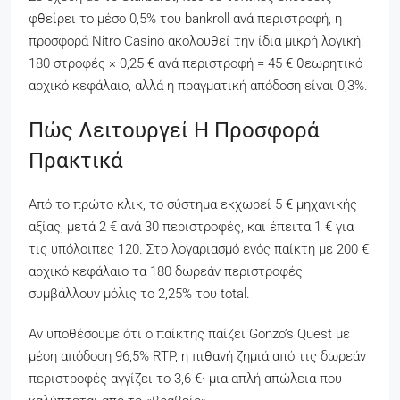
φθείρει το μέσο 0,5% του bankroll ανά περιστροφή, η
προσφορά Nitro Casino ακολουθεί την ίδια μικρή λογική:
180 στροφές × 0,25 € ανά περιστροφή = 45 € θεωρητικό
αρχικό κεφάλαιο, αλλά η πραγματική απόδοση είναι 0,3%.
Πώς Λειτουργεί Η Προσφορά
Πρακτικά
Από το πρώτο κλικ, το σύστημα εκχωρεί 5 € μηχανικής
αξίας, μετά 2 € ανά 30 περιστροφές, και έπειτα 1 € για
τις υπόλοιπες 120. Στο λογαριασμό ενός παίκτη με 200 €
αρχικό κεφάλαιο τα 180 δωρεάν περιστροφές
συμβάλλουν μόλις το 2,25% του total.
Αν υποθέσουμε ότι ο παίκτης παίζει Gonzo’s Quest με
μέση απόδοση 96,5% RTP, η πιθανή ζημιά από τις δωρεάν
περιστροφές αγγίζει το 3,6 €· μια απλή απώλεια που