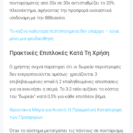
πονταρίσματος από 35x σε 30x αντισταθμίζει το 20%
πλεονέκτημα, αφήνοντας την προσφορά ουσιαστικά
ισοδύναμη με την 888casino.
Το καζινο καλυτερα πιστοποιημενα δεν υπάρχει – είναι
μόνο μια ψευδαίσθηση
Πρακτικές Επιπλοκές Κατά Τη Χρήση
Ο χρήστης συχνά παρατηρεί ότι οι δωρεάν περιστροφές
δεν ενεργοποιούνται αμέσως· χρειάζονται 3
επιβεβαιωμένες email ή 2 επαληθευμένες αποσπάσεις
για να εκκινήσει η σειρά. Το 3-2 ratio αυξάνει το κόστος
του “δωρεάν” κατά 0,5% για κάθε επιπλέον βήμα.
Φρουτάκια Μάγια για Κινητό: Η Πραγματική Καταστροφή
των Προσφορών
Όταν το σύστημα μετατρέπει τις πόντους σε ποντάρισμα,