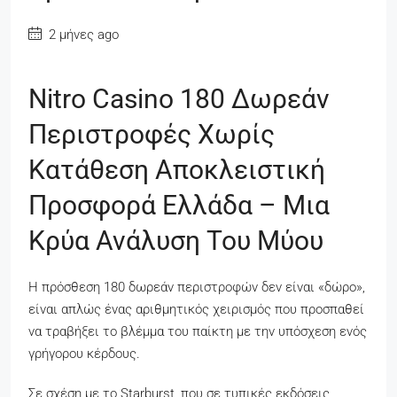
2 μήνες ago
Nitro Casino 180 Δωρεάν
Περιστροφές Χωρίς
Κατάθεση Αποκλειστική
Προσφορά Ελλάδα – Μια
Κρύα Ανάλυση Του Μύου
Η πρόσθεση 180 δωρεάν περιστροφών δεν είναι «δώρο»,
είναι απλώς ένας αριθμητικός χειρισμός που προσπαθεί
να τραβήξει το βλέμμα του παίκτη με την υπόσχεση ενός
γρήγορου κέρδους.
Σε σχέση με το Starburst, που σε τυπικές εκδόσεις