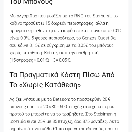
Του Μπόνους
Με αλγόριθμο που μοιάζει με το RNG του Starburst, το
καζίνο προσθέτει 15 δωρεάν περιστροφές, αλλά η
πραγματική πιθανότητα να κερδίσει κάτι πάνω από 0,01€
είναι 0,3%. 5 φορές περισσότερο, το Gonzo’s Quest θα
σου έδινε 0,15€ σε σύγκριση με τα 0,05€ του μπόνους
χωρίς κατάθεση. Κοίταξε και την αριθμητική:
(15 στροφές × 0,01 €) ÷ 3 = 0,05 €.
Τα Πραγματικά Κόστη Πίσω Από
Το «χωρίς Κατάθεση»
Ας ξεκινήσουμε με το Betsson: το προσφερθέν 20 €
μπόνους απαιτεί 20 × 30 = 600 πτυχές στοιχηματισμού
προτού το μπορείτε να το τραβήξετε. Στο Stoiximan η
ισοτιμία είναι 25 € με 35 πτυχές, άρα 875 μονάδες. Αυτό
σημαίνει ότι για κάθε €1 που φαίνεται «δωρεά», πρέπει