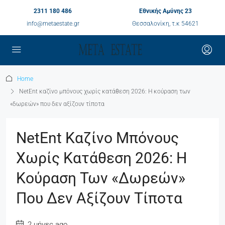
2311 180 486
Εθνικής Αμύνης 23
info@metaestate.gr
Θεσσαλονίκη, τ.κ 54621
Home
NetEnt καζίνο μπόνους χωρίς κατάθεση 2026: Η κούραση των
«δωρεών» που δεν αξίζουν τίποτα
NetEnt Καζίνο Μπόνους
Χωρίς Κατάθεση 2026: Η
Κούραση Των «δωρεών»
Που Δεν Αξίζουν Τίποτα
2 μήνες ago