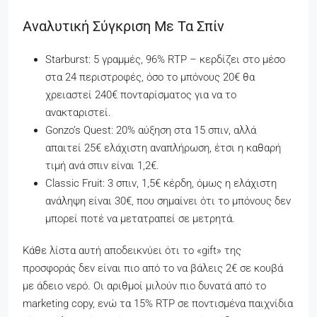
Αναλυτική Σύγκριση Με Τα Σπίν
Starburst: 5 γραμμές, 96% RTP – κερδίζει στο μέσο
στα 24 περιστροφές, όσο το μπόνους 20€ θα
χρειαστεί 240€ πονταρίσματος για να το
ανακταριστεί.
Gonzo’s Quest: 20% αύξηση στα 15 σπιν, αλλά
απαιτεί 25€ ελάχιστη αναπλήρωση, έτσι η καθαρή
τιμή ανά σπιν είναι 1,2€.
Classic Fruit: 3 σπιν, 1,5€ κέρδη, όμως η ελάχιστη
ανάληψη είναι 30€, που σημαίνει ότι το μπόνους δεν
μπορεί ποτέ να μετατραπεί σε μετρητά.
Κάθε λίστα αυτή αποδεικνύει ότι το «gift» της
προσφοράς δεν είναι πιο από το να βάλεις 2€ σε κουβά
με άδειο νερό. Οι αριθμοί μιλούν πιο δυνατά από το
marketing copy, ενώ τα 15% RTP σε ποντισμένα παιχνίδια