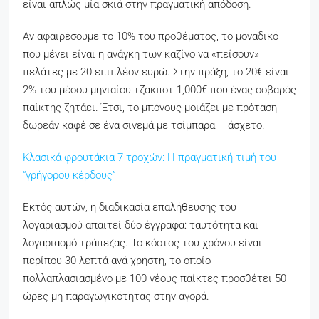
είναι απλώς μία σκιά στην πραγματική απόδοση.
Αν αφαιρέσουμε το 10% του προθέματος, το μοναδικό
που μένει είναι η ανάγκη των καζίνο να «πείσουν»
πελάτες με 20 επιπλέον ευρώ. Στην πράξη, το 20€ είναι
2% του μέσου μηνιαίου τζακποτ 1,000€ που ένας σοβαρός
παίκτης ζητάει. Έτσι, το μπόνους μοιάζει με πρόταση
δωρεάν καφέ σε ένα σινεμά με τσίμπαρα – άσχετο.
Κλασικά φρουτάκια 7 τροχών: Η πραγματική τιμή του
“γρήγορου κέρδους”
Εκτός αυτών, η διαδικασία επαλήθευσης του
λογαριασμού απαιτεί δύο έγγραφα: ταυτότητα και
λογαριασμό τράπεζας. Το κόστος του χρόνου είναι
περίπου 30 λεπτά ανά χρήστη, το οποίο
πολλαπλασιασμένο με 100 νέους παίκτες προσθέτει 50
ώρες μη παραγωγικότητας στην αγορά.