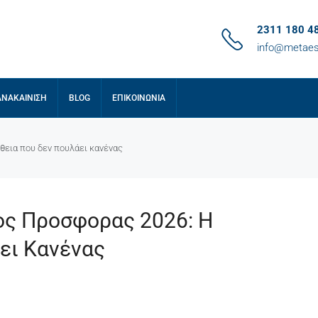
2311 180 4
info@metaes
ΑΝΑΚΑΊΝΙΣΗ
BLOG
ΕΠΙΚΟΙΝΩΝΊΑ
θεια που δεν πουλάει κανένας
ος Προσφορας 2026: Η
ει Κανένας