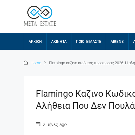
ΑΡΧΙΚΉ
ΑΚΊΝΗΤΑ
ΠΟΙΟΙ ΕΊΜΑΣΤΕ
AIRBNB
Home
Flamingo καζινο κωδικος προσφορας 2026: Η αλή
Flamingo Καζινο Κωδικ
Αλήθεια Που Δεν Πουλά
2 μήνες ago