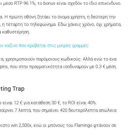
ι μέσο RTP 96.1%, το bonus είναι σχεδόν το ίδιο επικίνδυνο.
τα. Η πρώτη οθόνη ζητάει το όνομα χρήστη, η δεύτερη την
l, η τέταρτη το τηλεφώνημα. Εδώ χάνεις χρόνο, όχι χρήματα,
ά καθυστέρηση.
ν καζίνο που κρύβεται στις μικρές γραμμές
τα, χρησιμοποιούν παρόμοιους κωδικούς. Αλλά ενώ το ένα
pins, που στην πραγματικότητα ισοδυναμούν με 0.3 € μέση
ting Trap
είναι 12 € για κατάθεση 30 €, το ROI είναι 40%.
παίρνει 7 λεπτά, που σημαίνει 420 δευτερόλεπτα απώλεια
γιστο win 2,500x, ενώ οι μπόνους του Flamingo φτάνουν σε