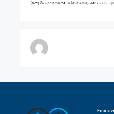
ζώνη 2x zoom για να το διαβάσεις, σαν να εξυπηρ
Επικοιν