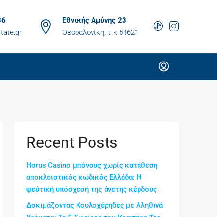
86
Εθνικής Αμύνης 23
tate.gr
Θεσσαλονίκη, τ.κ 54621
Recent Posts
Horus Casino μπόνους χωρίς κατάθεση
αποκλειστικός κωδικός Ελλάδα: Η
ψεύτικη υπόσχεση της άνετης κέρδους
Δοκιμάζοντας Κουλοχέρηδες με Αληθινά