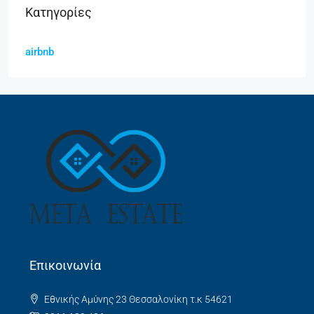
Kατηγορίες
airbnb
Επικοινωνία
Εθνικής Αμύνης 23 Θεσσαλονίκη τ.κ 54621