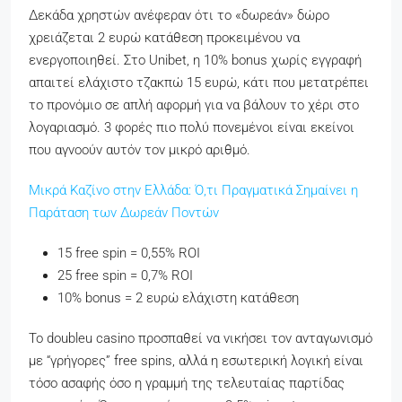
Δεκάδα χρηστών ανέφεραν ότι το «δωρεάν» δώρο
χρειάζεται 2 ευρώ κατάθεση προκειμένου να
ενεργοποιηθεί. Στο Unibet, η 10% bonus χωρίς εγγραφή
απαιτεί ελάχιστο τζακπώ 15 ευρώ, κάτι που μετατρέπει
το προνόμιο σε απλή αφορμή για να βάλουν το χέρι στο
λογαριασμό. 3 φορές πιο πολύ πονεμένοι είναι εκείνοι
που αγνοούν αυτόν τον μικρό αριθμό.
Μικρά Καζίνο στην Ελλάδα: Ό,τι Πραγματικά Σημαίνει η
Παράταση των Δωρεάν Ποντών
15 free spin = 0,55% ROI
25 free spin = 0,7% ROI
10% bonus = 2 ευρώ ελάχιστη κατάθεση
Το doubleu casino προσπαθεί να νικήσει τον ανταγωνισμό
με “γρήγορες” free spins, αλλά η εσωτερική λογική είναι
τόσο ασαφής όσο η γραμμή της τελευταίας παρτίδας