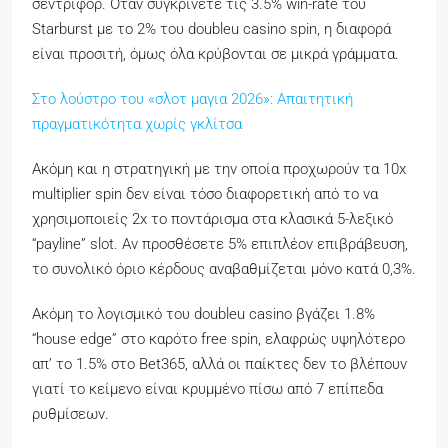
σεντριφόρ. Όταν συγκρίνετε τις 3.5% win-rate του
Starburst με το 2% του doubleu casino spin, η διαφορά
είναι προσιτή, όμως όλα κρύβονται σε μικρά γράμματα.
Στο λούστρο του «σλοτ μαγια 2026»: Απαιτητική
πραγματικότητα χωρίς γκλίτσα
Ακόμη και η στρατηγική με την οποία προχωρούν τα 10x
multiplier spin δεν είναι τόσο διαφορετική από το να
χρησιμοποιείς 2x το ποντάρισμα στα κλασικά 5-λεξικό
“payline” slot. Αν προσθέσετε 5% επιπλέον επιβράβευση,
το συνολικό όριο κέρδους αναβαθμίζεται μόνο κατά 0,3%.
Ακόμη το λογισμικό του doubleu casino βγάζει 1.8%
“house edge” στο καρότο free spin, ελαφρώς υψηλότερο
απ’ το 1.5% στο Bet365, αλλά οι παίκτες δεν το βλέπουν
γιατί το κείμενο είναι κρυμμένο πίσω από 7 επίπεδα
ρυθμίσεων.