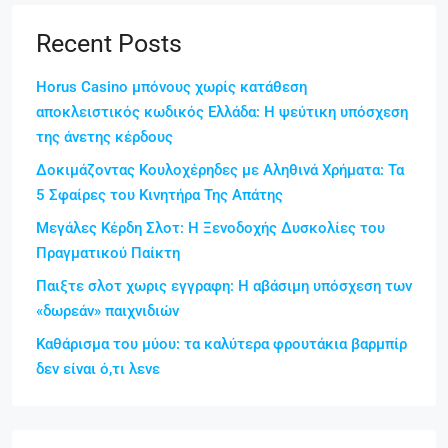
Recent Posts
Horus Casino μπόνους χωρίς κατάθεση
αποκλειστικός κωδικός Ελλάδα: Η ψεύτικη υπόσχεση
της άνετης κέρδους
Δοκιμάζοντας Κουλοχέρηδες με Αληθινά Χρήματα: Τα
5 Σφαίρες του Κινητήρα Της Απάτης
Μεγάλες Κέρδη Σλοτ: Η Ξενοδοχής Δυσκολίες του
Πραγματικού Παίκτη
Παιξτε σλοτ χωρις εγγραφη: Η αβάσιμη υπόσχεση των
«δωρεάν» παιχνιδιών
Καθάρισμα του μύου: τα καλύτερα φρουτάκια βαρμπίρ
δεν είναι ό,τι λενε