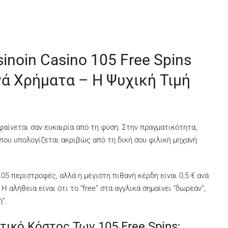
noin Casino 105 Free Spins
ά Χρήματα – Η Ψυχική Τιμή
φαίνεται σαν ευκαιρία από τη φύση. Στην πραγματικότητα,
 που υπολογίζεται ακριβώς από τη δική σου φιλική μηχανή
05 περιστροφές, αλλά η μέγιστη πιθανή κέρδη είναι 0,5 € ανά
 Η αλήθεια είναι ότι το “free” στα αγγλικά σημαίνει “δωρεάν”,
”.
ικό Κόστος Των 105 Free Spins;