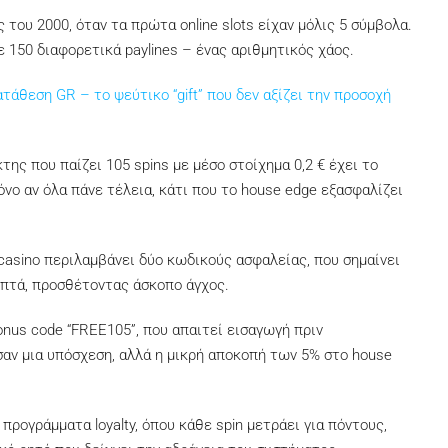
ες του 2000, όταν τα πρώτα online slots είχαν μόλις 5 σύμβολα.
ε 150 διαφορετικά paylines – ένας αριθμητικός χάος.
τάθεση GR – το ψεύτικο “gift” που δεν αξίζει την προσοχή
της που παίζει 105 spins με μέσο στοίχημα 0,2 € έχει το
όνο αν όλα πάνε τέλεια, κάτι που το house edge εξασφαλίζει
casino περιλαμβάνει δύο κωδικούς ασφαλείας, που σημαίνει
λεπτά, προσθέτοντας άσκοπο άγχος.
onus code “FREE105”, που απαιτεί εισαγωγή πριν
 σαν μια υπόσχεση, αλλά η μικρή αποκοπή των 5% στο house
προγράμματα loyalty, όπου κάθε spin μετράει για πόντους,