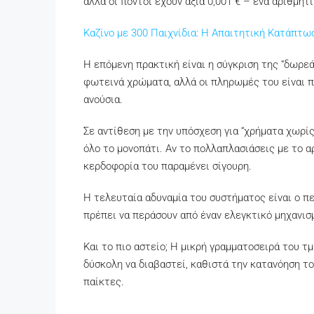
αλλά οι πόντοι έχουν αξία 0,001 € – ένα αριθμητ
Καζίνο με 300 Παιχνίδια: Η Απαιτητική Κατάπτω
Η επόμενη πρακτική είναι η σύγκριση της “δωρε
φωτεινά χρώματα, αλλά οι πληρωμές του είναι πιο
ανούσια.
Σε αντίθεση με την υπόσχεση για “χρήματα χωρίς
όλο το μονοπάτι. Αν το πολλαπλασιάσεις με το αρχ
κερδοφορία του παραμένει σίγουρη.
Η τελευταία αδυναμία του συστήματος είναι ο πε
πρέπει να περάσουν από έναν ελεγκτικό μηχανισ
Και το πιο αστείο; Η μικρή γραμματοσειρά του τ
δύσκολη να διαβαστεί, καθιστά την κατανόηση τ
παίκτες.