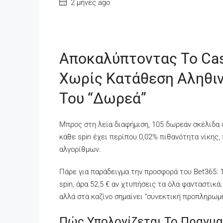
2 μήνες ago
Αποκαλύπτοντας Το Casi
Χωρίς Κατάθεση Αληθιν
Του “δωρεά”
Μπρος στη λεία διαφήμιση, 105 δωρεάν σκέλιδα 
κάθε spin έχει περίπου 0,02% πιθανότητα νίκης,
αλγορίθμων.
Πάρε για παράδειγμα την προσφορά του Bet365: 1
spin, άρα 52,5 € αν χτυπήσεις τα όλα φανταστικά.
αλλά στα καζίνο σημαίνει “συνεκτική προπληρωμή
Πώς Υπολογίζεται Το Πραγματ