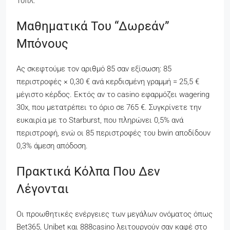
10πλ.
Μαθηματικά Του “δωρεάν”
Μπόνους
Ας σκεφτούμε τον αριθμό 85 σαν εξίσωση: 85
περιστροφές × 0,30 € ανά κερδισμένη γραμμή = 25,5 €
μέγιστο κέρδος. Εκτός αν το casino εφαρμόζει wagering
30x, που μετατρέπει το όριο σε 765 €. Συγκρίνετε την
ευκαιρία με το Starburst, που πληρώνει 0,5% ανά
περιστροφή, ενώ οι 85 περιστροφές του bwin αποδίδουν
0,3% άμεση απόδοση.
Πρακτικά Κόλπα Που Δεν
Λέγονται
Οι προωθητικές ενέργειες των μεγάλων ονόματος όπως
Bet365, Unibet και 888casino λειτουργούν σαν καφέ στο