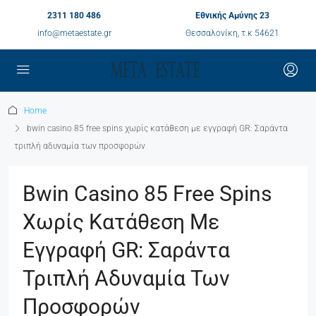
2311 180 486
Εθνικής Αμύνης 23
info@metaestate.gr
Θεσσαλονίκη, τ.κ 54621
Home
bwin casino 85 free spins χωρίς κατάθεση με εγγραφή GR: Σαράντα
τριπλή αδυναμία των προσφορών
Bwin Casino 85 Free Spins
Χωρίς Κατάθεση Με
Εγγραφή GR: Σαράντα
Τριπλή Αδυναμία Των
Προσφορών