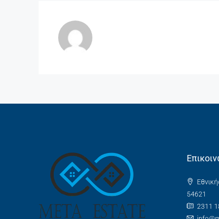
Επικοιν
Εθνική
54621
2311 1
info@m