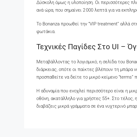
Δύσκολη όμως η υλοποίηση. Οι περισσότερες πλ
ανά ώρα, που σημαίνει 2 000 λεπτά για να εκπλη
Το Bonanza προωθεί την “VIP treatment” αλλά στ
φωτάκια.
Τεχνικές Παγίδες Στο UI – Ό
Μεταβάλλοντας το λογισμικό, η σελίδα του Bonan
διάρκειας, οπότε οι παίκτες βλέπουν τη μπάρα ν
προσπαθείτε να δείτε το μικρό κείμενο “terms” π
Η αδυναμία που ενοχλεί περισσότερο είναι η μικ
οθόνη, ακατάλληλο για χρήστες 55+. Στο τέλος, 
διαβάζεις μικρά γράμματα σε ένα νυχτερινό μπαρ