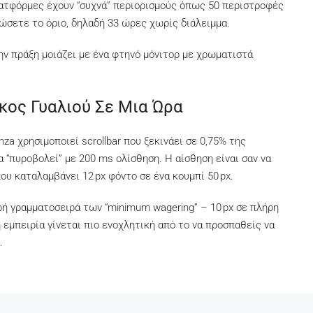
ατφόρμες έχουν “συχνά” περιορισμούς όπως 50 περιστροφές
ρώσετε το όριο, δηλαδή 33 ώρες χωρίς διάλειμμα.
ην πράξη μοιάζει με ένα φτηνό μόνιτορ με χρωματιστά
γκος Γυαλιού Σε Μια Ώρα
za χρησιμοποιεί scrollbar που ξεκινάει σε 0,75% της
α “πυροβολεί” με 200 ms ολίσθηση. Η αίσθηση είναι σαν να
ου καταλαμβάνει 12 px φόντο σε ένα κουμπί 50 px.
ρή γραμματοσειρά των “minimum wagering” – 10 px σε πλήρη
η εμπειρία γίνεται πιο ενοχλητική από το να προσπαθείς να
.