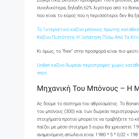
Συγκριτικά, Betsson προσφέρει 100% μπόνους μέ
συνολικότερα, δηλαδή 62% λιγότερο από το Bonan
που είναι το εύρος που η περισσότεροι δεν θα ξ
Το “ιντερνετικό καζίνο μπόνους πρώτης κατάθεσ
Καζίνο Πιστότητα: Η Ξεπάτηση Πίσω Από Τα Χτί
Κι όμως, το “free” στην προσφορά είναι πιο ψεύτ
Unibet καζίνο δωρεάν περιστροφές χωρίς κατάθ
σποτ
Μηχανική Του Μπόνους – Η 
Ας δούμε το σύστημα του αθροίσματος. Το Bonan
του μπόνους (300) και των δωρεάν περιστροφών 
στοιχήματα προτού μπορείτε να τραβήξετε το κέ
παίζει με μέσο στοίχημα 5 ευρώ θα χρειαστεί 1 98
αναμενόμενη απώλεια είναι 1 980 * 5 * 0,02 = 19