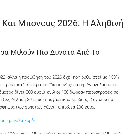
 Και Μπονους 2026: Η Αληθινή
ρα Μιλούν Πιο Δυνατά Από Το
022, αλλά η προώθηση του 2026 έχει ήδη ρυθμιστεί με 150%
ει πρακτικά 250 ευρώ σε “δωρεάν” χρέωση. Αν αναλύσουμε
έματος δίνει 300 ευρώ, ενώ οι 100 δωρεάν περιστροφές σε
 0,3x, δηλαδή 30 ευρώ πραγματικού κέρδους. Συνολικά, ο
ειοψηφία των χρηστών χάνει τα πρώτα 200 ευρώ.
νσης μεγαλα κερδη