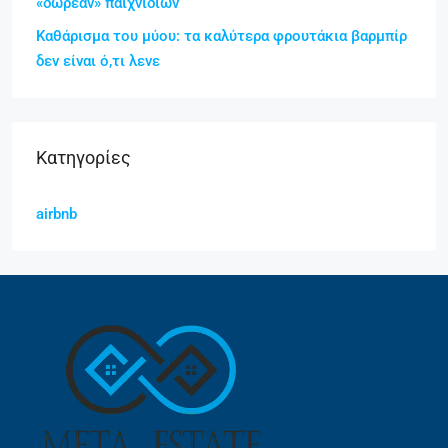
«δωρεάν» παιχνιδιών
Καθάρισμα του μύου: τα καλύτερα φρουτάκια βαρμπίρ
δεν είναι ό,τι λενε
Kατηγορίες
airbnb