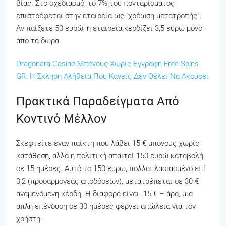
βίας. Στο σχεδιασμό, το 7% του πονταρίσματος
επιστρέφεται στην εταιρεία ως “χρέωση μετατροπής”.
Αν παίξετε 50 ευρώ, η εταιρεία κερδίζει 3,5 ευρώ μόνο
από τα δώρα.
Dragonara Casino Μπόνους Χωρίς Εγγραφή Free Spins
GR: Η Σκληρή Αλήθεια Που Κανείς Δεν Θέλει Να Ακούσει
Πρακτικά Παραδείγματα Από
Κοντινό Μέλλον
Σκεφτείτε έναν παίκτη που λάβει 15 € μπόνους χωρίς
κατάθεση, αλλά η πολιτική απαιτεί 150 ευρώ καταβολή
σε 15 ημέρες. Αυτό το 150 ευρώ, πολλαπλασιασμένο επί
0,2 (προσαρμογέας αποδόσεων), μετατρέπεται σε 30 €
αναμενόμενη κέρδη. Η διαφορά είναι -15 € – άρα, μια
απλή επένδυση σε 30 ημέρες φέρνει απώλεια για τον
χρήστη.