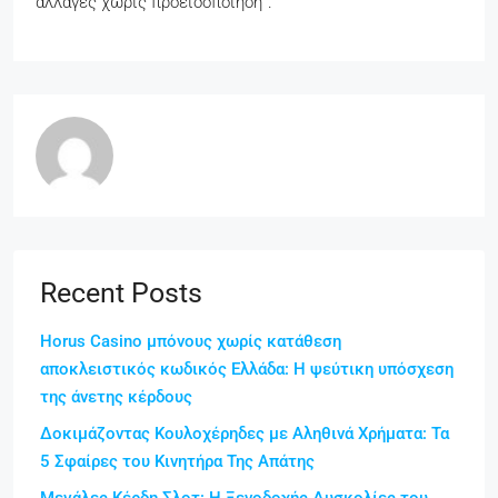
αλλαγές χωρίς προειδοποίηση”.
Recent Posts
Horus Casino μπόνους χωρίς κατάθεση
αποκλειστικός κωδικός Ελλάδα: Η ψεύτικη υπόσχεση
της άνετης κέρδους
Δοκιμάζοντας Κουλοχέρηδες με Αληθινά Χρήματα: Τα
5 Σφαίρες του Κινητήρα Της Απάτης