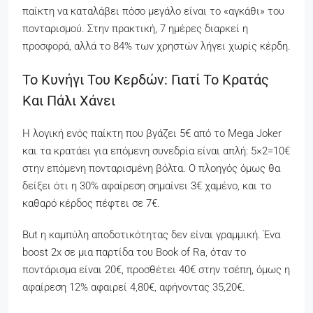
παίκτη να καταλάβει πόσο μεγάλο είναι το «αγκάθι» του
πονταρισμού. Στην πρακτική, 7 ημέρες διαρκεί η
προσφορά, αλλά το 84% των χρηστών λήγει χωρίς κέρδη.
Το Κυνήγι Του Κερδών: Γιατί Το Κρατάς
Και Πάλι Χάνει
Η λογική ενός παίκτη που βγάζει 5€ από το Mega Joker
και τα κρατάει για επόμενη συνεδρία είναι απλή: 5×2=10€
στην επόμενη πονταρισμένη βόλτα. Ο πλοηγός όμως θα
δείξει ότι η 30% αφαίρεση σημαίνει 3€ χαμένο, και το
καθαρό κέρδος πέφτει σε 7€.
But η καμπύλη αποδοτικότητας δεν είναι γραμμική. Ένα
boost 2x σε μια παρτίδα του Book of Ra, όταν το
ποντάρισμα είναι 20€, προσθέτει 40€ στην τσέπη, όμως η
αφαίρεση 12% αφαιρεί 4,80€, αφήνοντας 35,20€.