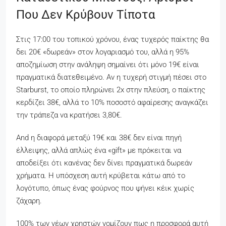
Που Δεν Κρύβουν Τίποτα
Στις 17:00 του τοπικού χρόνου, ένας τυχερός παίκτης θα
δει 20€ «δωρεάν» στον λογαριασμό του, αλλά η 95%
αποζημίωση στην ανάληψη σημαίνει ότι μόνο 19€ είναι
πραγματικά διατεθειμένο. Αν η τυχερή στιγμή πέσει στο
Starburst, το οποίο πληρώνει 2x στην πλεύση, ο παίκτης
κερδίζει 38€, αλλά το 10% ποσοστό αφαίρεσης αναγκάζει
την τράπεζα να κρατήσει 3,80€.
And η διαφορά μεταξύ 19€ και 38€ δεν είναι πηγή
έλλειψης, αλλά απλώς ένα «gift» με πρόκειται να
αποδείξει ότι κανένας δεν δίνει πραγματικά δωρεάν
χρήματα. Η υπόσχεση αυτή κρύβεται κάτω από το
λογότυπο, όπως ένας φούρνος που ψήνει κέικ χωρίς
ζάχαρη.
100% των νέων χρηστών νομίζουν πως η προσφορά αυτή