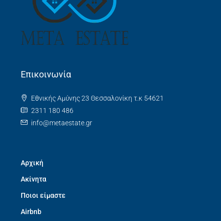
Επικοινωνία
Εθνικής Αμύνης 23 Θεσσαλονίκη τ.κ 54621
2311 180 486
info@metaestate.gr
Αρχική
Ακίνητα
Ποιοι είμαστε
Airbnb