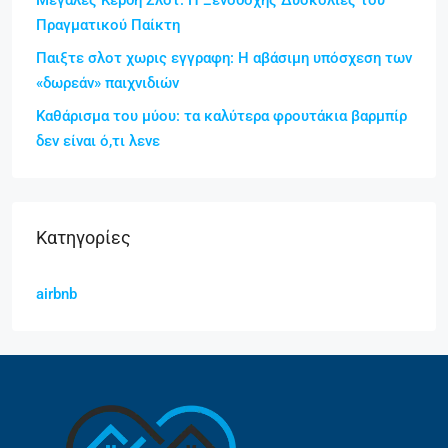
Μεγάλες Κέρδη Σλοτ: Η Ξενοδοχής Δυσκολίες του
Πραγματικού Παίκτη
Παιξτε σλοτ χωρις εγγραφη: Η αβάσιμη υπόσχεση των
«δωρεάν» παιχνιδιών
Καθάρισμα του μύου: τα καλύτερα φρουτάκια βαρμπίρ
δεν είναι ό,τι λενε
Kατηγορίες
airbnb