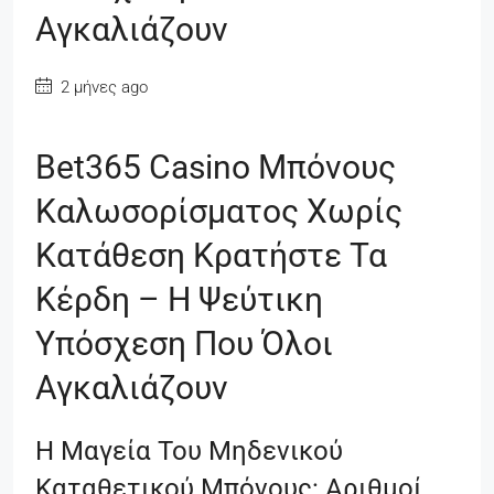
Αγκαλιάζουν
2 μήνες ago
Bet365 Casino Μπόνους
Καλωσορίσματος Χωρίς
Κατάθεση Κρατήστε Τα
Κέρδη – Η Ψεύτικη
Υπόσχεση Που Όλοι
Αγκαλιάζουν
Η Μαγεία Του Μηδενικού
Καταθετικού Μπόνους: Αριθμοί