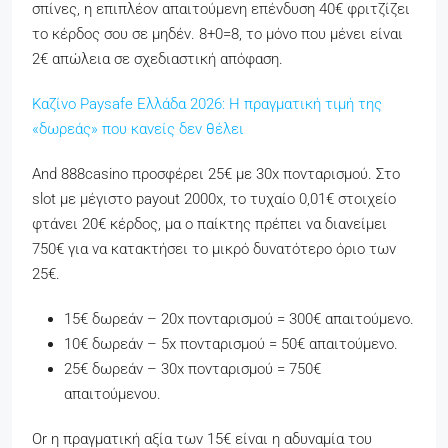
σπίνες, η επιπλέον απαιτούμενη επένδυση 40€ φριτζίζει
το κέρδος σου σε μηδέν. 8+0=8, το μόνο που μένει είναι
2€ απώλεια σε σχεδιαστική απόφαση.
Καζίνο Paysafe Ελλάδα 2026: Η πραγματική τιμή της
«δωρεάς» που κανείς δεν θέλει
And 888casino προσφέρει 25€ με 30x πονταρισμού. Στο
slot με μέγιστο payout 2000x, το τυχαίο 0,01€ στοιχείο
φτάνει 20€ κέρδος, μα ο παίκτης πρέπει να διανείμει
750€ για να κατακτήσει το μικρό δυνατότερο όριο των
25€.
15€ δωρεάν – 20x πονταρισμού = 300€ απαιτούμενο.
10€ δωρεάν – 5x πονταρισμού = 50€ απαιτούμενο.
25€ δωρεάν – 30x πονταρισμού = 750€
απαιτούμενου.
Or η πραγματική αξία των 15€ είναι η αδυναμία του