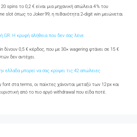
ε 20 spins το 0,2 € είναι μια μηχανική απώλεια 4 % του
ne slot όπως το Joker 99, η πιθανότητα 2‑digit win μειώνεται
ή GR: Η κρυφή αλήθεια που δεν σας λένε
in δίνουν 0,5 € κέρδος, που με 30× wagering φτάνει σε 15 €
στών δεν αντέχει.
ην ελλαδα μπορεί να σας κρύψει τις 42 απώλειες
 font στα terms, οι παίκτες χάνονται μεταξύ των 12 px και
υριστική από το πιο αργό withdrawal που είδα ποτέ.