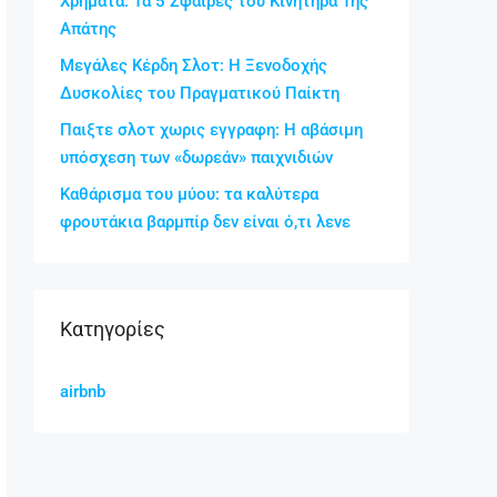
Χρήματα: Τα 5 Σφαίρες του Κινητήρα Της
Απάτης
Μεγάλες Κέρδη Σλοτ: Η Ξενοδοχής
Δυσκολίες του Πραγματικού Παίκτη
Παιξτε σλοτ χωρις εγγραφη: Η αβάσιμη
υπόσχεση των «δωρεάν» παιχνιδιών
Καθάρισμα του μύου: τα καλύτερα
φρουτάκια βαρμπίρ δεν είναι ό,τι λενε
Kατηγορίες
airbnb