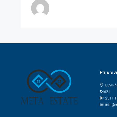
Επικοιν
Εθνική
54621
2311 1
info@m