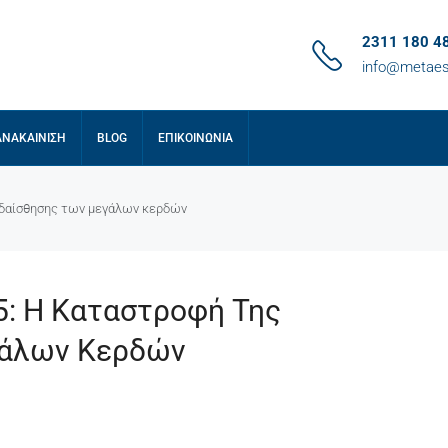
2311 180 4
info@metaes
ΑΝΑΚΑΊΝΙΣΗ
BLOG
ΕΠΙΚΟΙΝΩΝΊΑ
υδαίσθησης των μεγάλων κερδών
5: Η Καταστροφή Της
γάλων Κερδών