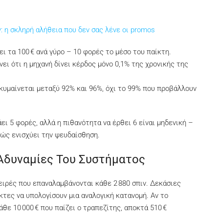
 η σκληρή αλήθεια που δεν σας λένε οι promos
ει τα 100 € ανά γύρο – 10 φορές το μέσο του παίκτη.
νει ότι η μηχανή δίνει κέρδος μόνο 0,1% της χρονικής της
κυμαίνεται μεταξύ 92% και 96%, όχι το 99% που προβάλλουν
ει 5 φορές, αλλά η πιθανότητα να έρθει 6 είναι μηδενική –
πλώς ενισχύει την ψευδαίσθηση.
 Αδυναμίες Του Συστήματος
σειρές που επαναλαμβάνονται κάθε 2 880 σπιν. Δεκάσιες
κτες να υπολογίσουν μια αναλογική κατανομή. Αν το
άθε 10 000 € που παίζει ο τραπεζίτης, αποκτά 510 €