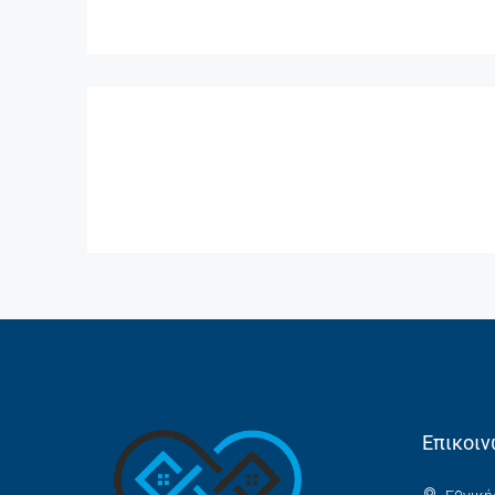
Επικοιν