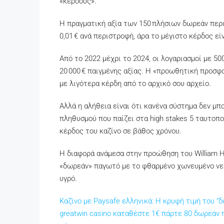
«κέρδους».
Η πραγματική αξία των 150 πλήσιων δωρεάν περι
0,01 € ανά περιστροφή, άρα το μέγιστο κέρδος είν
Από το 2022 μέχρι το 2024, οι λογαριασμοί με 5
20 000 € παιγμένης αξίας. Η «προωθητική προσφορ
με λιγότερα κέρδη από το αρχικό σου αρχείο.
Αλλά η αλήθεια είναι ότι κανένα σύστημα δεν μπο
πληθυσμού που παίζει στα high stakes 5 ταυτοπο
κέρδος του καζίνο σε βάθος χρόνου.
Η διαφορά ανάμεσα στην προώθηση του William Hil
«δωρεάν» παγωτό με το φθαρμένο χωνευμένο νερ
υγρό.
Καζίνο με Paysafe ελληνικά: Η κρυφή τιμή του “
greatwin casino καταθέστε 1€ πάρτε 80 δωρεάν