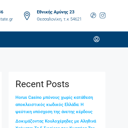
86
Εθνικής Αμύνης 23
tate.gr
Θεσσαλονίκη, τ.κ 54621
Recent Posts
Horus Casino μπόνους χωρίς κατάθεση
αποκλειστικός κωδικός Ελλάδα: Η
ψεύτικη υπόσχεση της άνετης κέρδους
Δοκιμάζοντας Κουλοχέρηδες με Αληθινά