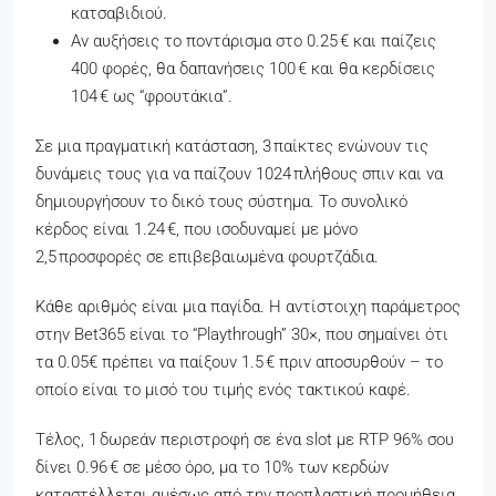
κατσαβιδιού.
Αν αυξήσεις το ποντάρισμα στο 0.25 € και παίζεις
400 φορές, θα δαπανήσεις 100 € και θα κερδίσεις
104 € ως “φρουτάκια”.
Σε μια πραγματική κατάσταση, 3 παίκτες ενώνουν τις
δυνάμεις τους για να παίζουν 1024 πλήθους σπιν και να
δημιουργήσουν το δικό τους σύστημα. Το συνολικό
κέρδος είναι 1.24 €, που ισοδυναμεί με μόνο
2,5 προσφορές σε επιβεβαιωμένα φουρτζάδια.
Κάθε αριθμός είναι μια παγίδα. Η αντίστοιχη παράμετρος
στην Bet365 είναι το “Playthrough” 30×, που σημαίνει ότι
τα 0.05€ πρέπει να παίξουν 1.5 € πριν αποσυρθούν – το
οποίο είναι το μισό του τιμής ενός τακτικού καφέ.
Τέλος, 1 δωρεάν περιστροφή σε ένα slot με RTP 96% σου
δίνει 0.96 € σε μέσο όρο, μα το 10% των κερδών
καταστέλλεται αμέσως από την προπλαστική προμήθεια