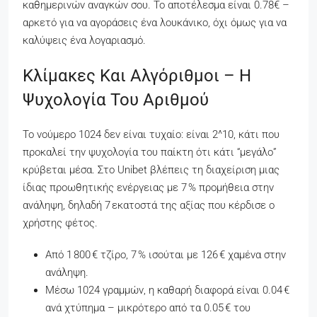
καθημερινών αναγκών σου. Το αποτέλεσμα είναι 0.78€ –
αρκετό για να αγοράσεις ένα λουκάνικο, όχι όμως για να
καλύψεις ένα λογαριασμό.
Κλίμακες Και Αλγόριθμοι – Η
Ψυχολογία Του Αριθμού
Το νούμερο 1024 δεν είναι τυχαίο: είναι 2^10, κάτι που
προκαλεί την ψυχολογία του παίκτη ότι κάτι “μεγάλο”
κρύβεται μέσα. Στο Unibet βλέπεις τη διαχείριση μιας
ίδιας προωθητικής ενέργειας με 7 % προμήθεια στην
ανάληψη, δηλαδή 7 εκατοστά της αξίας που κέρδισε ο
χρήστης φέτος.
Από 1 800 € τζίρο, 7 % ισούται με 126 € χαμένα στην
ανάληψη.
Μέσω 1024 γραμμών, η καθαρή διαφορά είναι 0.04 €
ανά χτύπημα – μικρότερο από τα 0.05 € του