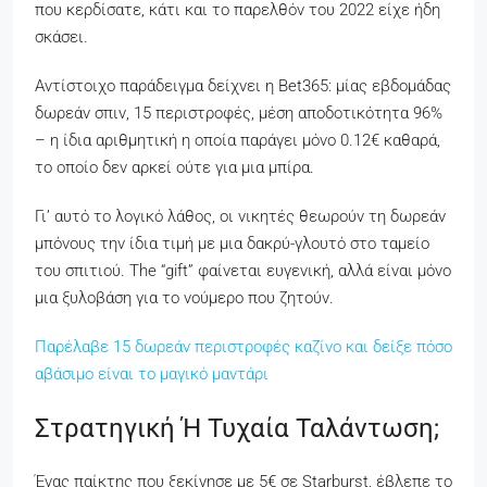
που κερδίσατε, κάτι και το παρελθόν του 2022 είχε ήδη
σκάσει.
Αντίστοιχο παράδειγμα δείχνει η Bet365: μίας εβδομάδας
δωρεάν σπιν, 15 περιστροφές, μέση αποδοτικότητα 96%
– η ίδια αριθμητική η οποία παράγει μόνο 0.12€ καθαρά,
το οποίο δεν αρκεί ούτε για μια μπίρα.
Γι’ αυτό το λογικό λάθος, οι νικητές θεωρούν τη δωρεάν
μπόνους την ίδια τιμή με μια δακρύ-γλουτό στο ταμείο
του σπιτιού. The “gift” φαίνεται ευγενική, αλλά είναι μόνο
μια ξυλοβάση για το νούμερο που ζητούν.
Παρέλαβε 15 δωρεάν περιστροφές καζίνο και δείξε πόσο
αβάσιμο είναι το μαγικό μαντάρι
Στρατηγική Ή Τυχαία Ταλάντωση;
Ένας παίκτης που ξεκίνησε με 5€ σε Starburst, έβλεπε το