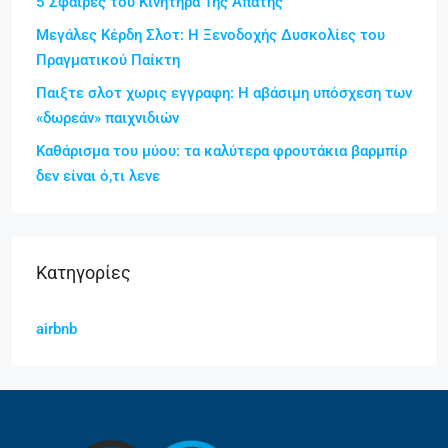
5 Σφαίρες του Κινητήρα Της Απάτης
Μεγάλες Κέρδη Σλοτ: Η Ξενοδοχής Δυσκολίες του
Πραγματικού Παίκτη
Παιξτε σλοτ χωρις εγγραφη: Η αβάσιμη υπόσχεση των
«δωρεάν» παιχνιδιών
Καθάρισμα του μύου: τα καλύτερα φρουτάκια βαρμπίρ
δεν είναι ό,τι λενε
Kατηγορίες
airbnb