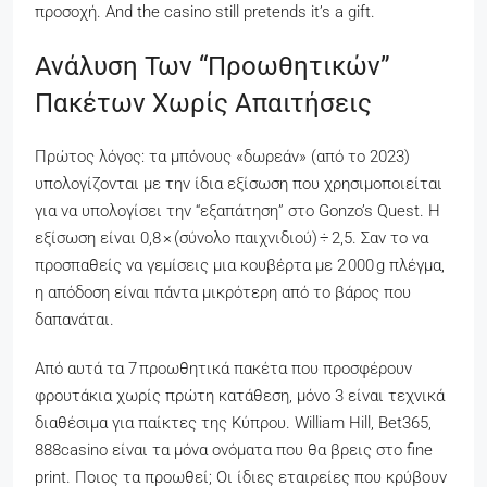
προσοχή. And the casino still pretends it’s a gift.
Ανάλυση Των “προωθητικών”
Πακέτων Χωρίς Απαιτήσεις
Πρώτος λόγος: τα μπόνους «δωρεάν» (από το 2023)
υπολογίζονται με την ίδια εξίσωση που χρησιμοποιείται
για να υπολογίσει την “εξαπάτηση” στο Gonzo’s Quest. Η
εξίσωση είναι 0,8 × (σύνολο παιχνιδιού) ÷ 2,5. Σαν το να
προσπαθείς να γεμίσεις μια κουβέρτα με 2 000 g πλέγμα,
η απόδοση είναι πάντα μικρότερη από το βάρος που
δαπανάται.
Από αυτά τα 7 προωθητικά πακέτα που προσφέρουν
φρουτάκια χωρίς πρώτη κατάθεση, μόνο 3 είναι τεχνικά
διαθέσιμα για παίκτες της Κύπρου. William Hill, Bet365,
888casino είναι τα μόνα ονόματα που θα βρεις στο fine
print. Ποιος τα προωθεί; Οι ίδιες εταιρείες που κρύβουν