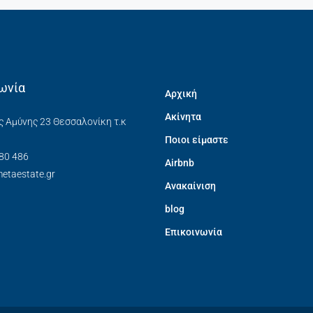
ωνία
Αρχική
Ακίνητα
ς Αμύνης 23 Θεσσαλονίκη τ.κ
Ποιοι είμαστε
80 486
Airbnb
etaestate.gr
Ανακαίνιση
blog
Επικοινωνία