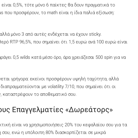
ς είναι 0,5%, τότε μόνο 6 παίκτες θα δουν πραγματικά το
s που προσφέρουν, το math είναι η ίδια παλιά εξίσωση:
λλά μόνο 3 από αυτές ενδέχεται να έχουν sticky.
θερό RTP 96,5%, που σημαίνει ότι 1,5 ευρώ ανά 100 ευρώ είναι
ράγει 0,5 wilds κατά μέσο όρο, άρα χρειάζεσαι 500 spin για να
ίνεται γρήγορα: εκείνοι προσφέρουν υψηλή ταχύτητα, αλλά
ιαπραγματεύονται με volatility 7/10, που σημαίνει ότι οι
ν, καταστρέφουν το αποθεματικό σου.
Τους Επαγγελματίες «Δωρεάτορς»
κτική είναι να χρησιμοποιήσεις 20% του κεφαλαίου σου για τα
η σου, ενώ η υπόλοιπη 80% διασκορπίζεται σε μικρά