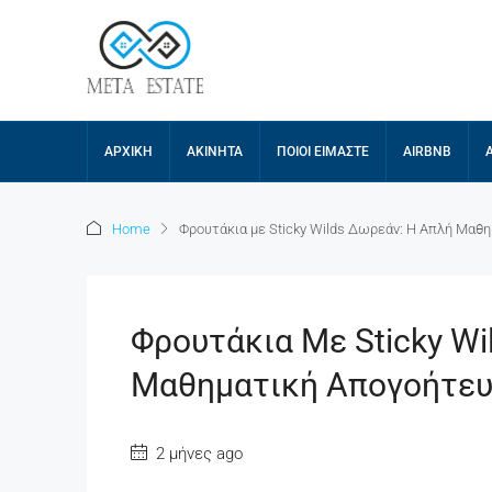
ΑΡΧΙΚΉ
ΑΚΊΝΗΤΑ
ΠΟΙΟΙ ΕΊΜΑΣΤΕ
AIRBNB
Home
Φρουτάκια με Sticky Wilds Δωρεάν: Η Απλή Μαθ
Φρουτάκια Με Sticky Wi
Μαθηματική Απογοήτευ
2 μήνες ago