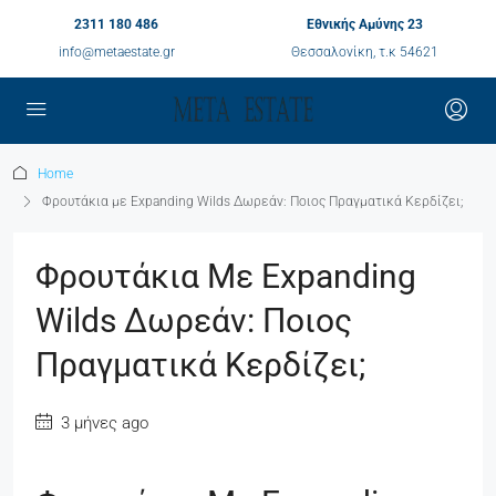
2311 180 486
Εθνικής Αμύνης 23
info@metaestate.gr
Θεσσαλονίκη, τ.κ 54621
Home
Φρουτάκια με Expanding Wilds Δωρεάν: Ποιος Πραγματικά Κερδίζει;
Φρουτάκια Με Expanding
Wilds Δωρεάν: Ποιος
Πραγματικά Κερδίζει;
3 μήνες ago