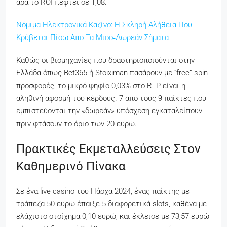
άρα το ROI πέφτει σε 1,08.
Νόμιμα Ηλεκτρονικά Καζίνο: Η Σκληρή Αλήθεια Που
Κρύβεται Πίσω Από Τα Μισό‑Δωρεάν Σήματα
Καθώς οι βιομηχανίες που δραστηριοποιούνται στην
Ελλάδα όπως Bet365 ή Stoiximan πασάρουν με “free” spin
προσφορές, το μικρό ψηφίο 0,03% στο RTP είναι η
αληθινή αφορμή του κέρδους. 7 από τους 9 παίκτες που
εμπιστεύονται την «δωρεάν» υπόσχεση εγκαταλείπουν
πριν φτάσουν το όριο των 20 ευρώ.
Πρακτικές Εκμεταλλεύσεις Στον
Καθημερινό Πίνακα
Σε ένα live casino του Πάσχα 2024, ένας παίκτης με
τράπεζα 50 ευρώ έπαιξε 5 διαφορετικά slots, καθένα με
ελάχιστο στοίχημα 0,10 ευρώ, και έκλεισε με 73,57 ευρώ