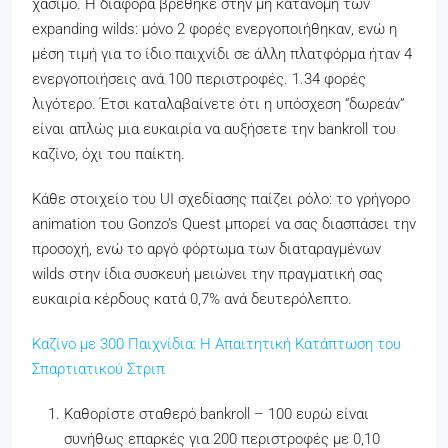
χάσιμο. Η διαφορά βρέθηκε στην μη κατανομή των
expanding wilds: μόνο 2 φορές ενεργοποιήθηκαν, ενώ η
μέση τιμή για το ίδιο παιχνίδι σε άλλη πλατφόρμα ήταν 4
ενεργοποιήσεις ανά 100 περιστροφές. 1.34 φορές
λιγότερο. Έτσι καταλαβαίνετε ότι η υπόσχεση “δωρεάν”
είναι απλώς μια ευκαιρία να αυξήσετε την bankroll του
καζίνο, όχι του παίκτη.
Κάθε στοιχείο του UI σχεδίασης παίζει ρόλο: το γρήγορο
animation του Gonzo’s Quest μπορεί να σας διασπάσει την
προσοχή, ενώ το αργό φόρτωμα των διαταραγμένων
wilds στην ίδια συσκευή μειώνει την πραγματική σας
ευκαιρία κέρδους κατά 0,7% ανά δευτερόλεπτο.
Καζίνο με 300 Παιχνίδια: Η Απαιτητική Κατάπτωση του
Σπαρτιατικού Στριπ
Καθορίστε σταθερό bankroll – 100 ευρώ είναι
συνήθως επαρκές για 200 περιστροφές με 0,10