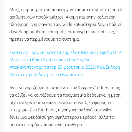
Μαζί, η εμπειρία του παίκτη γίνεται μια ατέλειωτη σειρά
αριθμητικών προβλημάτων. Ακόμη και στην καλύτερη
πλοήγηση, η εμφάνιση των wilds καθυστερεί λόγω παλιού
JavaScript κώδικα, και εμείς, οι πραγματικοί παίκτες,
πρέπει να περιμένουμε το σύστημα.
Σκοτεινή Πραγματικότητα της Σλοτ Μουσική Υψηλό RTP:
Μαζί με τα Κακό-Σχεδιασμένα Κουλοχέρι
Αποκαλύπτοντας τα top 20 φρουτάκια 2026: Μια Σκληρή
Ματιά στην Απλότητα του Κουπόνιού
Αντί να γυρίζουμε στον κύκλο των “δωρεάν” offers, ίσως
να αξίζει να κοιτάξουμε τα πραγματικά δεδομένα: η μέση
αξία ενός wild που επεκτείνεται είναι 0,75 φορές τη
στοίχημα. Στο Starburst, η γρήγορη αλλαγή των wilds
δίνει μια ψευδαίσθηση υψηλότερου κέρδους, αλλά το
ποσοστό κερδών παραμένει σταθερό.