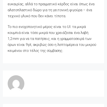
ευκαιρίας, αλλά το πραγματικό κέρδος είναι όπως ένα
αλατοπλαστικό δώρο για τη γειτονική φιγούρα – ένα
τεχνικό γλυκό που δεν κάνει τίποτα.
Το πιο ενοχοποιητικό μέρος είναι το UI: τα μικρά
κουμπιά είναι τόσο μικρά που χρειάζεσαι ένα λαβή
1,2 mm για να τα πατήσεις, και η γραμματοσειρά των
όρων είναι 9 pt, ακριβώς όσο η λεπτομέρεια του μικρού
κειμένου στο τέλος της σύμβασης.