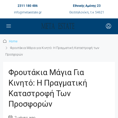
2311 180 486
Εθνικής Αμύνης 23
info@metaestate.gr
Θεσσαλονίκη, τ.κ 54621
Home
Φρουτάκια Μάγια για Κινητό: Η Πραγματική Καταστροφή των
Προσφορών
Φρουτάκια Μάγια Για
Κινητό: Η Πραγματική
Καταστροφή Των
Προσφορών
2 μήνες ago