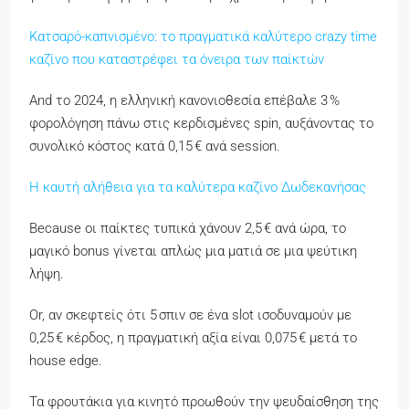
Κατσαρό-καπνισμένο: το πραγματικά καλύτερο crazy time
καζίνο που καταστρέφει τα όνειρα των παίκτών
And το 2024, η ελληνική κανονιοθεσία επέβαλε 3 %
φορολόγηση πάνω στις κερδισμένες spin, αυξάνοντας το
συνολικό κόστος κατά 0,15 € ανά session.
Η καυτή αλήθεια για τα καλύτερα καζίνο Δωδεκανήσας
Because οι παίκτες τυπικά χάνουν 2,5 € ανά ώρα, το
μαγικό bonus γίνεται απλώς μια ματιά σε μια ψεύτικη
λήψη.
Or, αν σκεφτείς ότι 5 σπιν σε ένα slot ισοδυναμούν με
0,25 € κέρδος, η πραγματική αξία είναι 0,075 € μετά το
house edge.
Τα φρουτάκια για κινητό προωθούν την ψευδαίσθηση της