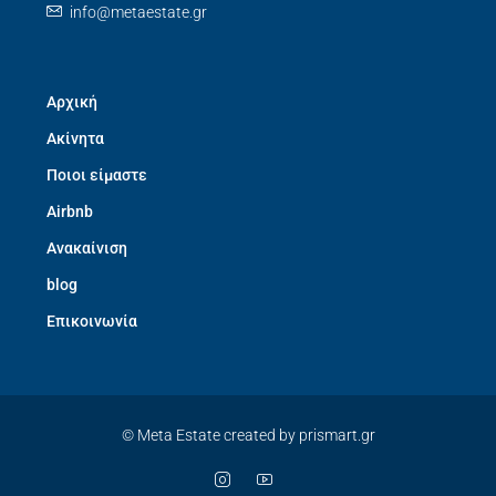
info@metaestate.gr
Αρχική
Ακίνητα
Ποιοι είμαστε
Airbnb
Ανακαίνιση
blog
Επικοινωνία
© Meta Estate created by prismart.gr