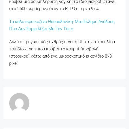
κρύβει μια ασυμπλήρωτη λογική: το ίδιο jackpot φτάνει
στα 2500 ευρώ μόνο όταν το RTP ξεπερνά 97%.
Τα καλύτερα καζίνο Θεσσαλονίκη: Μια Σκληρή Ανάλυση
Που Δεν Συμφιλίζει Με Τον Τύπο
Αλλά ο πραγματικός εχθρός είναι η UI στην ιστοσελίδα
του Stoiximan, που κρύβει το κουμπί “προβολή
ιστορικού” κάτω από ένα μικροσκοπικό εικονίδιο 8×8
pixel.