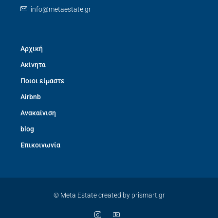
info@metaestate.gr
Αρχική
Ακίνητα
Ποιοι είμαστε
Airbnb
Ανακαίνιση
blog
Επικοινωνία
© Meta Estate created by prismart.gr