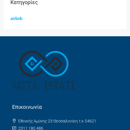
Kατηγορίες
airbnb
Επικοινωνία
Εθνικής Αμύνης 23 Θεσσαλονίκη τ.κ 54621
2311 180 486