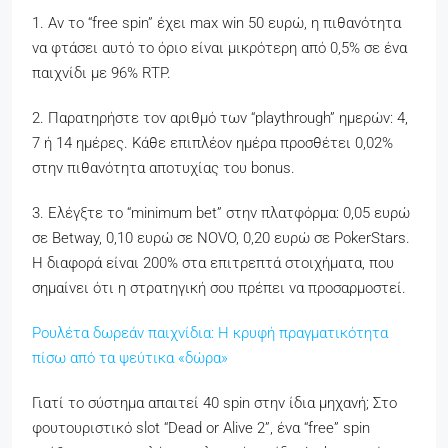
1. Αν το “free spin” έχει max win 50 ευρώ, η πιθανότητα
να φτάσει αυτό το όριο είναι μικρότερη από 0,5% σε ένα
παιχνίδι με 96% RTP.
2. Παρατηρήστε τον αριθμό των “playthrough” ημερών: 4,
7 ή 14 ημέρες. Κάθε επιπλέον ημέρα προσθέτει 0,02%
στην πιθανότητα αποτυχίας του bonus.
3. Ελέγξτε το “minimum bet” στην πλατφόρμα: 0,05 ευρώ
σε Betway, 0,10 ευρώ σε NOVO, 0,20 ευρώ σε PokerStars.
Η διαφορά είναι 200% στα επιτρεπτά στοιχήματα, που
σημαίνει ότι η στρατηγική σου πρέπει να προσαρμοστεί.
Ρουλέτα δωρεάν παιχνίδια: Η κρυφή πραγματικότητα
πίσω από τα ψεύτικα «δώρα»
Γιατί το σύστημα απαιτεί 40 spin στην ίδια μηχανή; Στο
φουτουριστικό slot “Dead or Alive 2”, ένα “free” spin