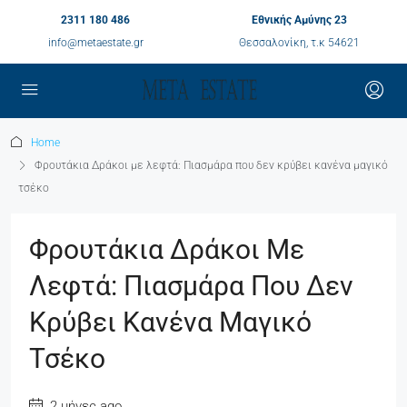
2311 180 486
Εθνικής Αμύνης 23
info@metaestate.gr
Θεσσαλονίκη, τ.κ 54621
Home
Φρουτάκια Δράκοι με λεφτά: Πιασμάρα που δεν κρύβει κανένα μαγικό
τσέκο
Φρουτάκια Δράκοι Με
Λεφτά: Πιασμάρα Που Δεν
Κρύβει Κανένα Μαγικό
Τσέκο
2 μήνες ago