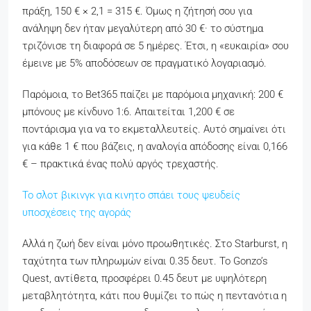
πράξη, 150 € × 2,1 = 315 €. Όμως η ζήτησή σου για
ανάληψη δεν ήταν μεγαλύτερη από 30 €· το σύστημα
τριζόνισε τη διαφορά σε 5 ημέρες. Έτσι, η «ευκαιρία» σου
έμεινε με 5% αποδόσεων σε πραγματικό λογαριασμό.
Παρόμοια, το Bet365 παίζει με παρόμοια μηχανική: 200 €
μπόνους με κίνδυνο 1:6. Απαιτείται 1,200 € σε
ποντάρισμα για να το εκμεταλλευτείς. Αυτό σημαίνει ότι
για κάθε 1 € που βάζεις, η αναλογία απόδοσης είναι 0,166
€ – πρακτικά ένας πολύ αργός τρεχαστής.
Το σλοτ βικινγκ για κινητο σπάει τους ψευδείς
υποσχέσεις της αγοράς
Αλλά η ζωή δεν είναι μόνο προωθητικές. Στο Starburst, η
ταχύτητα των πληρωμών είναι 0.35 δευτ. Το Gonzo’s
Quest, αντίθετα, προσφέρει 0.45 δευτ με υψηλότερη
μεταβλητότητα, κάτι που θυμίζει το πώς η πεντανότια η