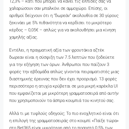
12,3% – κάτι που μπορεί να κάνει τις ελπίδες σας να
χαλαρώσουν σαν μπαλκόνι σε αμμοχώρο. Επίσης, οι
αριθμοί δείχνουν ότι η “δωρεάν” ακολουθία σε 30 γύρους
ξεκινάει με 5% πιθανότητα να κερδίσει το μικρότερο
κέρδος – 0,05€ – απλώς για να ακολουθήσει μια κίνηση
χαμηλής αξίας.
Εντέλει, η πραγματική αξία των φρουτάκια αζτέκ
δωρεαν είναι η σύσφιξη των 7.5 λεπτών που ξοδεύετε
για την εξήγηση των όρων. Άνθρωποι που παίζουν 3
φορές την εβδομάδα απλώς γίνονται πειραματιστές μιας
διαστημικής έρευνας που δεν έχει προορισμό. 13 φορές
περισσότερο η ατυχία κρύβεται σε μια μικρή καρέκλα UI
που εμφανίζεται με μικρότερη γραμματοσειρά από αυτήν
που χρησιμοποιούν τα άσπρα κουμπιά του κινητού σας.
Αλλά τι με τυφλούς οδηγούς; Το πιο ενοχλητικό είναι ότι
η επιλογή της γραμματοσειράς στο κουμπί «Παίξε τώρα»
στο Bet365 είναι μικρότερη από το ποσοστό 0,5% των