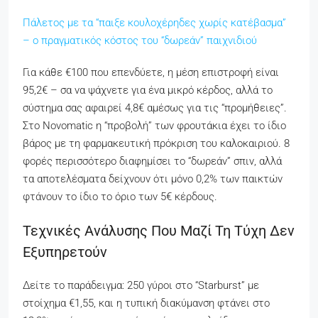
Πάλετος με τα “παιξε κουλοχέρηδες χωρίς κατέβασμα”
– ο πραγματικός κόστος του “δωρεάν” παιχνιδιού
Για κάθε €100 που επενδύετε, η μέση επιστροφή είναι
95,2€ – σα να ψάχνετε για ένα μικρό κέρδος, αλλά το
σύστημα σας αφαιρεί 4,8€ αμέσως για τις “προμήθειες”.
Στο Novomatic η “προβολή” των φρουτάκια έχει το ίδιο
βάρος με τη φαρμακευτική πρόκριση του καλοκαιριού. 8
φορές περισσότερο διαφημίσει το “δωρεάν” σπιν, αλλά
τα αποτελέσματα δείχνουν ότι μόνο 0,2% των παικτών
φτάνουν το ίδιο το όριο των 5€ κέρδους.
Τεχνικές Ανάλυσης Που Μαζί Τη Τύχη Δεν
Εξυπηρετούν
Δείτε το παράδειγμα: 250 γύροι στο “Starburst” με
στοίχημα €1,55, και η τυπική διακύμανση φτάνει στο