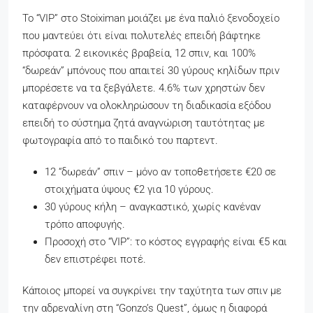
Το “VIP” στο Stoiximan μοιάζει με ένα παλιό ξενοδοχείο
που μαντεύει ότι είναι πολυτελές επειδή βάφτηκε
πρόσφατα. 2 εικονικές βραβεία, 12 σπιν, και 100%
“δωρεάν” μπόνους που απαιτεί 30 γύρους κηλίδων πριν
μπορέσετε να τα ξεβγάλετε. 4.6% των χρηστών δεν
καταφέρνουν να ολοκληρώσουν τη διαδικασία εξόδου
επειδή το σύστημα ζητά αναγνώριση ταυτότητας με
φωτογραφία από το παιδικό του παρτεντ.
12 “δωρεάν” σπιν – μόνο αν τοποθετήσετε €20 σε
στοιχήματα ύψους €2 για 10 γύρους.
30 γύρους κήλη – αναγκαστικό, χωρίς κανέναν
τρόπο αποφυγής.
Προσοχή στο “VIP”: το κόστος εγγραφής είναι €5 και
δεν επιστρέφει ποτέ.
Κάποιος μπορεί να συγκρίνει την ταχύτητα των σπιν με
την αδρεναλίνη στη “Gonzo’s Quest”, όμως η διαφορά