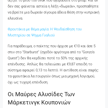
αξίζει το μισό του σνακ που αγοράσατε στο μπαρ. Και αν
δεν σας φαίνεται αστεία η λέξη «δωρεάν», προσπαθήστε
να βρείτε μια δωρεάν σίγουρα άδεια θέση στην κυπριακή
ελευσίνα.
Φρουτάκια με θέμα μαγία: Η Ψευδαίσθηση του
Μυστηρίου σε Ψήγμα Γυαλιού
Για παράδειγμα, ο παίκτης που άρχισε με €10 και άσε 5
σπιν στο “Starburst” (σχεδόν αργότερα από το “Gonzo’s
Quest”) δεν θα κερδίσει ποτέ το 50% της αρχικής
επένδυσης. Απλώς θα τελειώσει με €9,87 επειδή το
σύστημα αφαιρεί 0,13 το λεπτό. Η αντίθεση είναι σαφής:
τα φρουτάκια λειτουργούν όπως μια μηχανή λογισμού,
όχι ως τυχερή επένδυση.
Οι Μαύρες Αλυσίδες Των
Μάρκετινγκ Κουπονιών