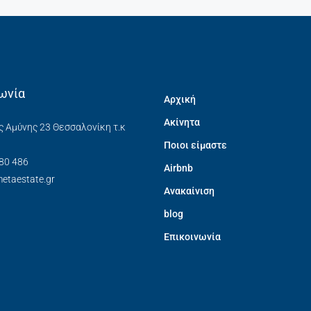
ωνία
Αρχική
Ακίνητα
ς Αμύνης 23 Θεσσαλονίκη τ.κ
Ποιοι είμαστε
80 486
Airbnb
etaestate.gr
Ανακαίνιση
blog
Επικοινωνία