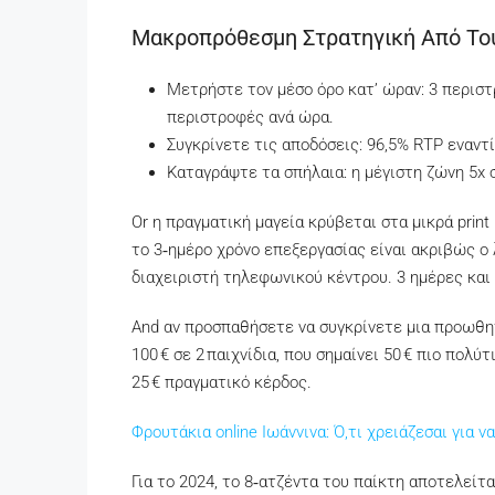
Μακροπρόθεσμη Στρατηγική Από Το
Μετρήστε τον μέσο όρο κατ’ ώραν: 3 περιστ
περιστροφές ανά ώρα.
Συγκρίνετε τις αποδόσεις: 96,5% RTP εναντί
Καταγράψτε τα σπήλαια: η μέγιστη ζώνη 5x 
Or η πραγματική μαγεία κρύβεται στα μικρά print
το 3‑ημέρο χρόνο επεξεργασίας είναι ακριβώς ο 
διαχειριστή τηλεφωνικού κέντρου. 3 ημέρες κα
And αν προσπαθήσετε να συγκρίνετε μια προωθητική
100 € σε 2 παιχνίδια, που σημαίνει 50 € πιο πολύ
25 € πραγματικό κέρδος.
Φρουτάκια online Ιωάννινα: Ό,τι χρειάζεσαι για 
Για το 2024, το 8‑ατζέντα του παίκτη αποτελείται