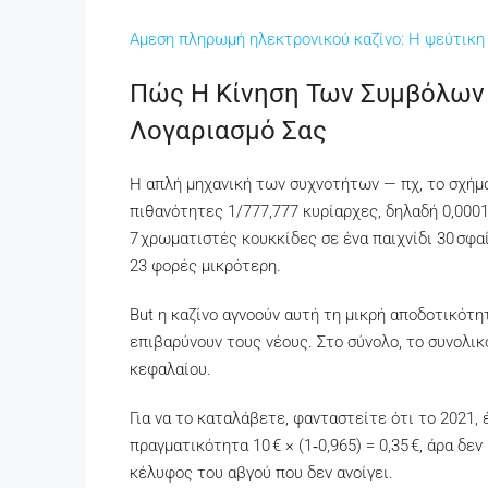
Αμεση πληρωμή ηλεκτρονικού καζίνο: Η ψεύτικη
Πώς Η Κίνηση Των Συμβόλων 
Λογαριασμό Σας
Η απλή μηχανική των συχνοτήτων — πχ, το σχήμα 
πιθανότητες 1/777,777 κυρίαρχες, δηλαδή 0,00012
7 χρωματιστές κουκκίδες σε ένα παιχνίδι 30 σφα
23 φορές μικρότερη.
But η καζίνο αγνοούν αυτή τη μικρή αποδοτικότητ
επιβαρύνουν τους νέους. Στο σύνολο, το συνολικό
κεφαλαίου.
Για να το καταλάβετε, φανταστείτε ότι το 2021, 
πραγματικότητα 10 € × (1‑0,965) = 0,35 €, άρα δ
κέλυφος του αβγού που δεν ανοίγει.