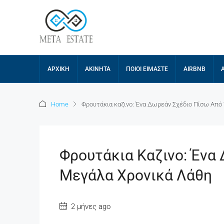
ΑΡΧΙΚΉ
ΑΚΊΝΗΤΑ
ΠΟΙΟΙ ΕΊΜΑΣΤΕ
AIRBNB
Home
Φρουτάκια καζινο: Ένα Δωρεάν Σχέδιο Πίσω Από
Φρουτάκια Καζινο: Ένα
Μεγάλα Χρονικά Λάθη
2 μήνες ago