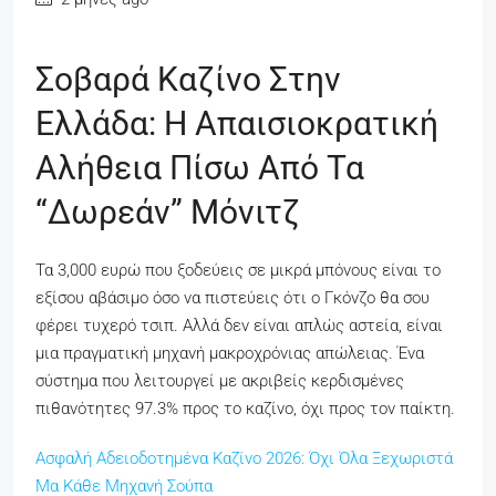
Σοβαρά Καζίνο Στην
Ελλάδα: Η Απαισιοκρατική
Αλήθεια Πίσω Από Τα
“Δωρεάν” Μόνιτζ
Τα 3,000 ευρώ που ξοδεύεις σε μικρά μπόνους είναι το
εξίσου αβάσιμο όσο να πιστεύεις ότι ο Γκόνζο θα σου
φέρει τυχερό τσιπ. Αλλά δεν είναι απλώς αστεία, είναι
μια πραγματική μηχανή μακροχρόνιας απώλειας. Ένα
σύστημα που λειτουργεί με ακριβείς κερδισμένες
πιθανότητες 97.3% προς το καζίνο, όχι προς τον παίκτη.
Ασφαλή Αδειοδοτημένα Καζίνο 2026: Όχι Όλα Ξεχωριστά
Μα Κάθε Μηχανή Σούπα