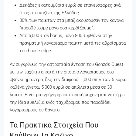
Δεκάδες εκατομμύρια ευρώ σε επανεισφορές ανά
έτος στα καζίνο της Ελλάδας.
30% των παικτών στα μπάζ ακούσουσαν τον κανόνα
“προσθέτουμε μόνο όσα κερδίζουμε”.
Από 5,000 € σε bonus, μόνο 800 € φθάνει στην
πραγματική λογαριασμό παίκτη μετά τις αθροίσματα
του house edge.
Αν συγκρίνεις την αστραπιαία ένταση του Gonzo’s Quest
με την ταχύτητα κατά την οποία ο λογαριασμός σου
σβήνει ημιαντρά, δες την διαφορά: 1,000 σπιν των 5 ευρώ
καθένα γίνεται 5,000 ευρώ σε απώλεια μέσα σε 30
λεπτά. Είναι μια γρήγορη εσωτερική μηχανή καπνιστή με
την ίδια ευελιξία ενός ταχυδρόμου που παραδίδει
λογαριασμούς σε θάνατο.
Τα Πρακτικά Στοιχεία Που
Κρύβουν Τα Καζίνο