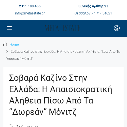
2311 180 486
Εθνικής Αμύνης 23
info@metaestate.gr
Θεσσαλονίκη, τ.κ 54621
Home
Σοβαρά Καζίνο στην Ελλάδα: Η Απαισιοκρατική Αλήθεια Πίσω Από Τα
“Δωρεάν” Μόνιτζ
Σοβαρά Καζίνο Στην
Ελλάδα: Η Απαισιοκρατική
Αλήθεια Πίσω Από Τα
“Δωρεάν” Μόνιτζ
2 μήνες ago