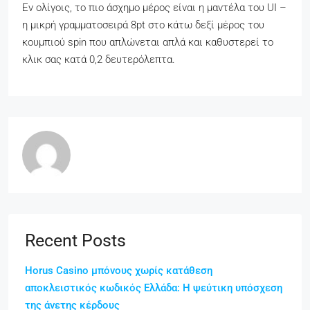
Εν ολίγοις, το πιο άσχημο μέρος είναι η μαντέλα του UI –
η μικρή γραμματοσειρά 8pt στο κάτω δεξί μέρος του
κουμπιού spin που απλώνεται απλά και καθυστερεί το
κλικ σας κατά 0,2 δευτερόλεπτα.
Recent Posts
Horus Casino μπόνους χωρίς κατάθεση
αποκλειστικός κωδικός Ελλάδα: Η ψεύτικη υπόσχεση
της άνετης κέρδους