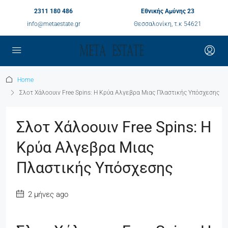
2311 180 486
Εθνικής Αμύνης 23
info@metaestate.gr
Θεσσαλονίκη, τ.κ 54621
Home
Σλοτ Χάλοουιν Free Spins: Η Κρύα Αλγεβρα Μιας Πλαστικής Υπόσχεσης
Σλοτ Χάλοουιν Free Spins: Η
Κρύα Αλγεβρα Μιας
Πλαστικής Υπόσχεσης
2 μήνες ago