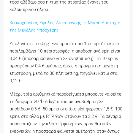
τόσο αβέβαιο όσο η τιμή της ατραπίας έναντι του
καλοκαιρινού ήλιου.
Κουλοχέρηδες Υψηλής Διακύμανσης: Η Μικρή Δυστυχία
της Μεγάλης Υποσχέσης
Υπολογίστε το εξής: Ένα πρωτότυπο “free spin” πακέτο
περιλαμβάνει 10 περιστροφές, η απόδοση ανά spin είναι
0,04 € (προσαρμοσμένο για 2× αναβάθμιση). Τα 10 spins
προσφέρουν 0,4 € αμέσως, όμως η πραγματική μέγιστη
επιστροφή, μετά το 30‑πλπ betting, πηγαίνει κάτω στα
0,12 €.
Μέχρι τρία αριθμητικά παραδείγματα μπορείτε να δείτε
τη διαφορά: 20 “holiday” spins με αναβάθμιση 3×
αποδίδουν 0,6 €· 50 spins στο ίδιο slot φέρνουν 1,5 €· 100
spins στο άλλο με RTP 96% φτάνουν τα 3,2 €. Τα σενάρια
παρουσιάζουν την κλειστή φύση των προωθητικών
ενεργειών: η προσφορά φαίνεται αμέτρητη, όταν όντως