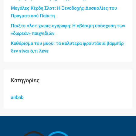
Μεγάλες Κέρδη Σλοτ: Η Ξενοδοχής Δυσκολίες του
Πραγματικού Παίκτη
Παιξτε σλοτ χωρις εγγραφη: Η αβάσιμη υπόσχεση των
«δωρεάν» παιχνιδιών
Καθάρισμα του μύου: τα καλύτερα φρουτάκια βαρμπίρ
δεν είναι ό,τι λενε
Kατηγορίες
airbnb