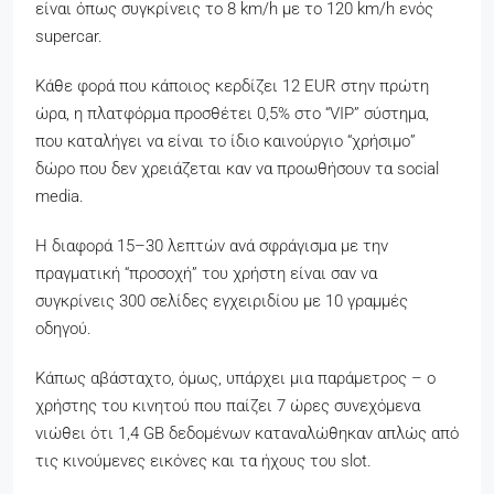
είναι όπως συγκρίνεις το 8 km/h με το 120 km/h ενός
supercar.
Κάθε φορά που κάποιος κερδίζει 12 EUR στην πρώτη
ώρα, η πλατφόρμα προσθέτει 0,5% στο “VIP” σύστημα,
που καταλήγει να είναι το ίδιο καινούργιο “χρήσιμο”
δώρο που δεν χρειάζεται καν να προωθήσουν τα social
media.
Η διαφορά 15–30 λεπτών ανά σφράγισμα με την
πραγματική “προσοχή” του χρήστη είναι σαν να
συγκρίνεις 300 σελίδες εγχειριδίου με 10 γραμμές
οδηγού.
Κάπως αβάσταχτο, όμως, υπάρχει μια παράμετρος – ο
χρήστης του κινητού που παίζει 7 ώρες συνεχόμενα
νιώθει ότι 1,4 GB δεδομένων καταναλώθηκαν απλώς από
τις κινούμενες εικόνες και τα ήχους του slot.