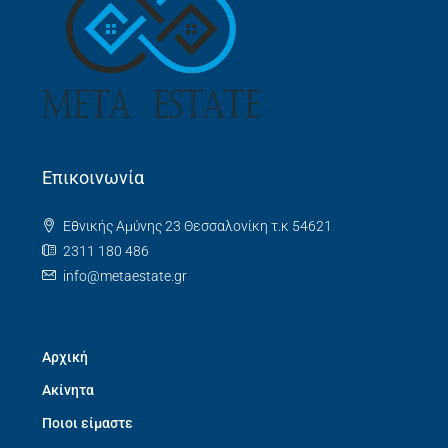
Επικοινωνία
Εθνικής Αμύνης 23 Θεσσαλονίκη τ.κ 54621
2311 180 486
info@metaestate.gr
Αρχική
Ακίνητα
Ποιοι είμαστε