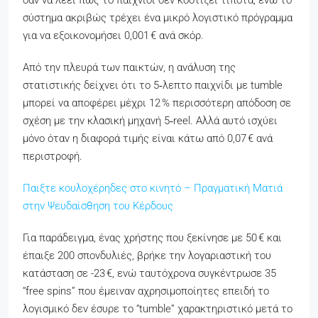
σαν να λέει πως το παιχνίδι δεν κοστίζει τίποτα, ενώ το
σύστημα ακριβώς τρέχει ένα μικρό λογιστικό πρόγραμμα
για να εξοικονομήσει 0,001 € ανά σκόρ.
Από την πλευρά των παικτών, η ανάλυση της
στατιστικής δείχνει ότι το 5‑λεπτο παιχνίδι με tumble
μπορεί να αποφέρει μέχρι 12 % περισσότερη απόδοση σε
σχέση με την κλασική μηχανή 5‑reel. Αλλά αυτό ισχύει
μόνο όταν η διαφορά τιμής είναι κάτω από 0,07 € ανά
περιστροφή.
Παιξτε κουλοχέρηδες στο κινητό – Πραγματική Ματιά
στην Ψευδαίσθηση του Κέρδους
Για παράδειγμα, ένας χρήστης που ξεκίνησε με 50 € και
έπαιξε 200 σπονδυλιές, βρήκε την λογαριαστική του
κατάσταση σε -23 €, ενώ ταυτόχρονα συγκέντρωσε 35
“free spins” που έμειναν αχρησιμοποίητες επειδή το
λογισμικό δεν έσυρε το “tumble” χαρακτηριστικό μετά το