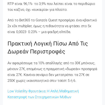
RTP είναι 96,1%· το 3,9% που λείπει είναι το περιθώριο
του καζίνο, όχι «ευκαιρία» για πλούτο.
Από το Bet365 το Gonzo’s Quest προσφέρει ένα κβαντικό
2x x3x multiplier, όμως η πιθανότητα να φτάσει στο 5x
είναι 0,0023· 0.23% – μια φαιδρή ελπίδα.
Πρακτική Λογική Πίσω Από Τις
Δωρεάν Περιστροφές
Αν αφαιρέσουμε τα 10% απαλλαγής από το 30€ μπόνους,
μένουν 27€, επομένως η πραγματική «δωρεάν» προσφορά
είναι 27€. Κανένα σενάριο δεν μετατρέπει τα 27€ σε
250€ χωρίς ικανοποιητικό σπιν τσέστ 5 ή 6.
Low Volatility Φρουτάκια: Η Απλή Μαθηματική
Καταστροφή των Στοιχηματικών Μύθων