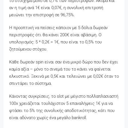
το στοίχημα μόνο σε 0,7% των περιστροφών. Ακόμα και
αν η τιμή ανά 1€ είναι 0,07€, η συνολική επιτροπή
μειώνει την επιστροφή σε 96,75%.
Η προοπτική να πείσεις κάποιον με 5 δόλια δωρεάν
περιστροφές ότι θα κάνει 200€ είναι αβάσιμη. Ο
υπολογισμός: 5 * 0,2€ = 1€, που είναι το 0,5% του
ζητούμενου στόχου.
Κάθε δωρεάν spin είναι σαν ένα μικρό δώρο που δεν έχει
καμία αξία – μόνο το σινεμά του το κάνει να φαίνεται
ελκυστικό. Ξεκινά με 0,5€ και τελειώνει με 0,02€ όταν το
σπιντάρει το σύστημα.
Κάνοντας συγκρίσεις, το slot με μέγιστο πολλαπλασιαστή
100x χρειάζεται τουλάχιστον 5 επαναλήψεις 1€ για να
φτάσει το 5% της συνολικής αποδοτικότητας, κάτι που
είναι αδύνατο χωρίς ένα μεγάλο bankroll.