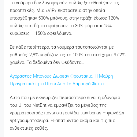
Τα νούμερα δεν λυγοφορούν, απλώς ξεκαθαρίζουν τις
προοπτικές. Μια «VIP» εκστρατεία στην οποία
υποσχέθηκαν 500% μπόνους, στην πράξη έδωσε 120%
απλώς επειδή το αφαίρεσαν το 30% φόρο και 15%
κυρώσεις – 150% οφειλόμενο.
Σε κάθε περίπτερο, τα νούμερα ταυτοποιούνται με
ρυθμούς: 2,8% κερδίζοντας το 100% του στοίχημα, 97,2%
χαμένο. Τα δεδομένα δεν ψεύδονται.
Αγόραστος Μπόνους Δωρεάν Φρουτάκια: Η Μαύρη
Πραγματικότητα Πίσω Από Τα Λαμπερά Φώτα
Αυτό που με εκνευρίζει περισσότερο είναι η αδυναμία
του UI του NetEnt να εμφανίζει το μέγεθος της
γραμματοσειράς πάνω στη σελίδα των bonus – φωνάζει
9pt γραμματοσειρά. Εξαπατώντας ακόμα και τις πιο
ανθεκτικές εσθές.