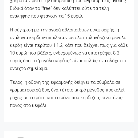
χρημάτων μετά την απομείωση του αθροίσματος αγοράς.
Ειδικά όταν το “free” δεν καλύπτει ούτε τα τέλη
ανάληψης που φτάνουν τα 15 ευρώ.
Η σύγκριση με την αγορά αθλοπαιδιών είναι σαφής: η
αναλογία κερδών-απωλειών σε σλοτ ιρλανδεζικά μεγαλα
κερδη είναι περίπου 1:1.2, κάτι που δείχνει πως για κάθε
10 ευρώ που βάζεις, ενδεχομένως να επιστρέφει 8.3
ευρώ, άρα το “μεγάλο κέρδος” είναι απλώς ένα ελάχιστο
ανοιχτό σημείωμα.
Τέλος, η οθόνη της εφαρμογής δείχνει τα σύμβολα σε
γραμματοσειρά 8px, ένα τέτοιο μικρό μέγεθος προκαλεί
μάχες με το μάτι, και το μόνο που κερδίζεις είναι ένας
πόνος στο κεφάλι.