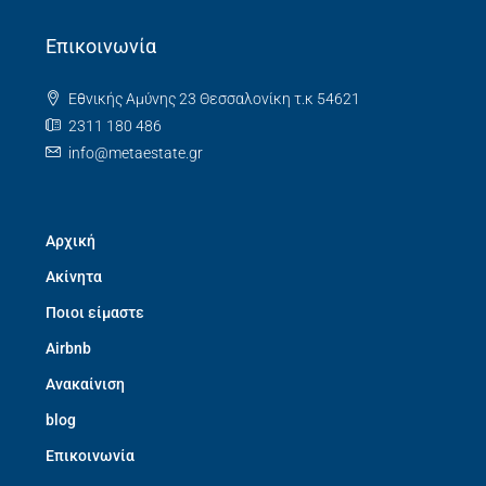
Επικοινωνία
Εθνικής Αμύνης 23 Θεσσαλονίκη τ.κ 54621
2311 180 486
info@metaestate.gr
Αρχική
Ακίνητα
Ποιοι είμαστε
Airbnb
Ανακαίνιση
blog
Επικοινωνία