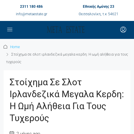
2311 180 486
Εθνικής Αμύνης 23
info@metaestate.gr
Θεσσαλονίκη, τ.κ 54621
Home
Στοίχημα σε σλοτ ιρλανδεζικά μεγαλα κερδη: Η ωμή αλήθεια για τους
τυχερούς
Στοίχημα Σε Σλοτ
Ιρλανδεζικά Μεγαλα Κερδη:
Η Ωμή Αλήθεια Για Τους
Τυχερούς
2 μήνες ago