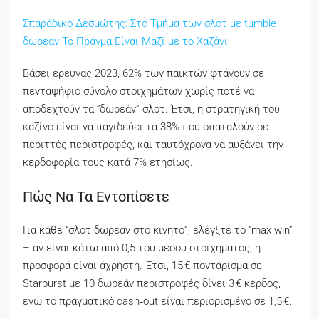
Σπαράδικο Δεσμώτης: Στο Τμήμα των σλοτ με tumble
δωρεαν Το Πράγμα Είναι Μαζί με το Χαζάνι
Βάσει έρευνας 2023, 62% των παικτών φτάνουν σε
πενταψήφιο σύνολο στοιχημάτων χωρίς ποτέ να
αποδεχτούν τα “δωρεάν” σλοτ. Έτσι, η στρατηγική του
καζίνο είναι να παγιδεύει τα 38% που σπαταλούν σε
περιττές περιστροφές, και ταυτόχρονα να αυξάνει την
κερδοφορία τους κατά 7% ετησίως.
Πώς Να Τα Εντοπίσετε
Για κάθε “σλοτ δωρεαν στο κινητο”, ελέγξτε το “max win”
– αν είναι κάτω από 0,5 του μέσου στοιχήματος, η
προσφορά είναι άχρηστη. Έτσι, 15 € ποντάρισμα σε
Starburst με 10 δωρεάν περιστροφές δίνει 3 € κέρδος,
ενώ το πραγματικό cash‑out είναι περιορισμένο σε 1,5 €.