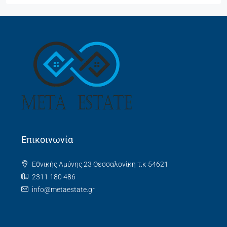
Επικοινωνία
Εθνικής Αμύνης 23 Θεσσαλονίκη τ.κ 54621
2311 180 486
info@metaestate.gr