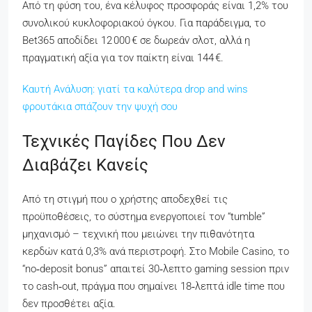
Από τη φύση του, ένα κέλυφος προσφοράς είναι 1,2% του
συνολικού κυκλοφοριακού όγκου. Για παράδειγμα, το
Bet365 αποδίδει 12 000 € σε δωρεάν σλοτ, αλλά η
πραγματική αξία για τον παίκτη είναι 144 €.
Καυτή Ανάλυση: γιατί τα καλύτερα drop and wins
φρουτάκια σπάζουν την ψυχή σου
Τεχνικές Παγίδες Που Δεν
Διαβάζει Κανείς
Από τη στιγμή που ο χρήστης αποδεχθεί τις
προϋποθέσεις, το σύστημα ενεργοποιεί τον “tumble”
μηχανισμό – τεχνική που μειώνει την πιθανότητα
κερδών κατά 0,3% ανά περιστροφή. Στο Mobile Casino, το
“no‑deposit bonus” απαιτεί 30‑λεπτο gaming session πριν
το cash‑out, πράγμα που σημαίνει 18‑λεπτά idle time που
δεν προσθέτει αξία.