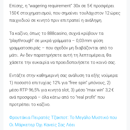
Επίσης, η “wagering requirement” 30x σε 5 € προσφέρει
150 € στοιχηματισμού, που σημαίνει τουλάχιστον 12 ώρες
παιχνιδιού σε κινητό πριν επιτραπεί η ανάληψη.
Τα καζίνο, όπως το 888casino, συχνά κρύβουν τα
“playthrough” σε μικρά γράμματα – 0,03 mm φύση
γραμματοσειράς – που σχεδόν μη διαβάζονται από το
μάτι. Αν δεν παρατηρήσετε αυτή τη λεπτομέρεια, θα
χάσετε την ευκαιρία να προειδοποιήσετε το κοινό σας.
Εντάξτε στην καθημερινή σας ανάλυση τα εξής νούμερα:
1) ποσοστό επιτυχίας 12% για “free spin” μπόνους, 2)
μέσο RTP 96,5% για κινητά slot, 3) μέσο “max win” 3,2 €
ανά προσφορά – όλα κάτω από το “real profit” που
προτρέπει το καζίνο.
Φρουτάκια Πειρατές Τζακποτ: Το Μεγάλο Μυστικό που
Οι Μάρκετερ Όχι Κανείς Σας Λέει