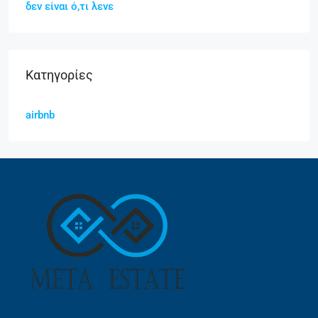
δεν είναι ό,τι λενε
Kατηγορίες
airbnb