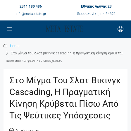
2311 180 486
Εθνικής Αμύνης 23
info@metaestate.gr
Θεσσαλονίκη, τ.κ 54621
Home
Στο μίγμα του σλοτ βικινγκ cascading, η πραγματική κίνηση κρύβεται
πίσω από τις ψεύτικες υπόσχεσεις
Στο Μίγμα Του Σλοτ Βικινγκ
Cascading, Η Πραγματική
Κίνηση Κρύβεται Πίσω Από
Τις Ψεύτικες Υπόσχεσεις
2 μήνες ago