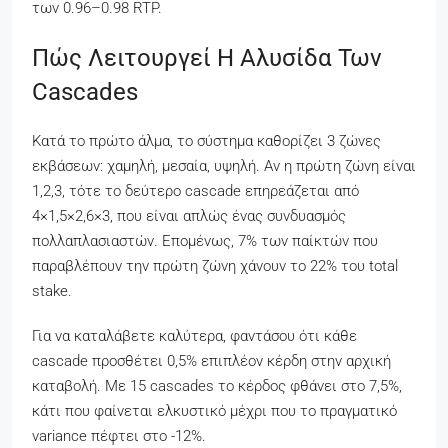
των 0.96–0.98 RTP.
Πώς Λειτουργεί Η Αλυσίδα Των
Cascades
Κατά το πρώτο άλμα, το σύστημα καθορίζει 3 ζώνες
εκβάσεων: χαμηλή, μεσαία, υψηλή. Αν η πρώτη ζώνη είναι
1,2,3, τότε το δεύτερο cascade επηρεάζεται από
4×1,5×2,6×3, που είναι απλώς ένας συνδυασμός
πολλαπλασιαστών. Επομένως, 7% των παίκτών που
παραβλέπουν την πρώτη ζώνη χάνουν το 22% του total
stake.
Για να καταλάβετε καλύτερα, φαντάσου ότι κάθε
cascade προσθέτει 0,5% επιπλέον κέρδη στην αρχική
καταβολή. Με 15 cascades το κέρδος φθάνει στο 7,5%,
κάτι που φαίνεται ελκυστικό μέχρι που το πραγματικό
variance πέφτει στο -12%.