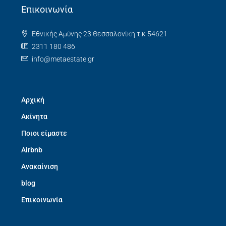
Επικοινωνία
Εθνικής Αμύνης 23 Θεσσαλονίκη τ.κ 54621
2311 180 486
info@metaestate.gr
Αρχική
Ακίνητα
Ποιοι είμαστε
Airbnb
Ανακαίνιση
blog
Επικοινωνία