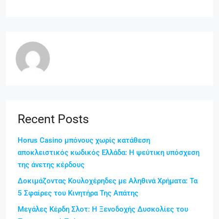
Recent Posts
Horus Casino μπόνους χωρίς κατάθεση
αποκλειστικός κωδικός Ελλάδα: Η ψεύτικη υπόσχεση
της άνετης κέρδους
Δοκιμάζοντας Κουλοχέρηδες με Αληθινά Χρήματα: Τα
5 Σφαίρες του Κινητήρα Της Απάτης
Μεγάλες Κέρδη Σλοτ: Η Ξενοδοχής Δυσκολίες του