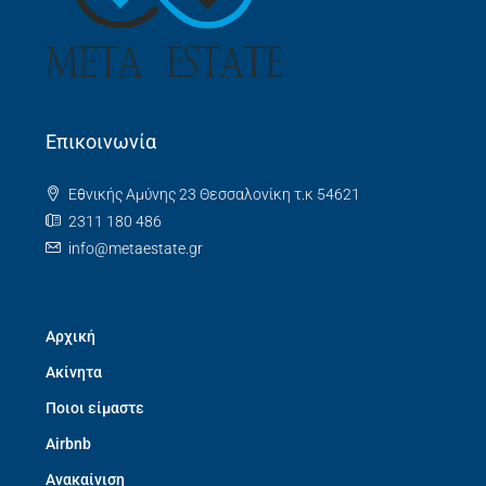
Επικοινωνία
Εθνικής Αμύνης 23 Θεσσαλονίκη τ.κ 54621
2311 180 486
info@metaestate.gr
Αρχική
Ακίνητα
Ποιοι είμαστε
Airbnb
Ανακαίνιση