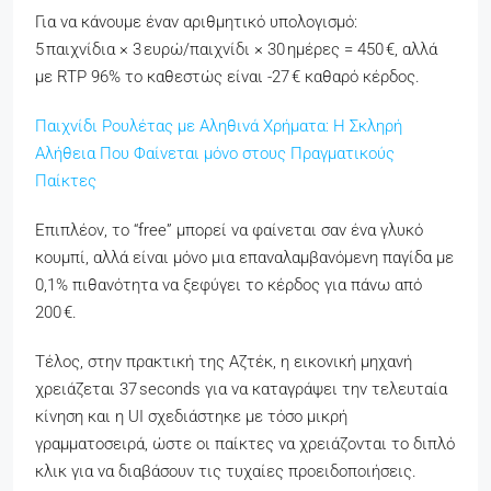
Για να κάνουμε έναν αριθμητικό υπολογισμό:
5 παιχνίδια × 3 ευρώ/παιχνίδι × 30 ημέρες = 450 €, αλλά
με RTP 96% το καθεστώς είναι -27 € καθαρό κέρδος.
Παιχνίδι Ρουλέτας με Αληθινά Χρήματα: Η Σκληρή
Αλήθεια Που Φαίνεται μόνο στους Πραγματικούς
Παίκτες
Επιπλέον, το “free” μπορεί να φαίνεται σαν ένα γλυκό
κουμπί, αλλά είναι μόνο μια επαναλαμβανόμενη παγίδα με
0,1% πιθανότητα να ξεφύγει το κέρδος για πάνω από
200 €.
Τέλος, στην πρακτική της Αζτέκ, η εικονική μηχανή
χρειάζεται 37 seconds για να καταγράψει την τελευταία
κίνηση και η UI σχεδιάστηκε με τόσο μικρή
γραμματοσειρά, ώστε οι παίκτες να χρειάζονται το διπλό
κλικ για να διαβάσουν τις τυχαίες προειδοποιήσεις.