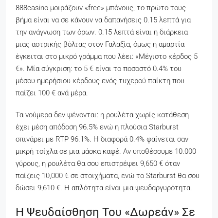
888casino μοιράζουν «free» μπόνους, το πρώτο τους
βήμα είναι να σε κάνουν να δαπανήσεις 0.15 λεπτά για
την ανάγνωση των όρων. 0.15 λεπτά είναι η διάρκεια
μιας αστρικής βόλτας στον Γαλαξία, όμως η αμαρτία
έγκειται στο μικρό γράμμα που λέει: «Μέγιστο κέρδος 5
€». Μία σύγκριση: το 5 € είναι το ποσοστό 0.4% του
μέσου ημερήσιου κέρδους ενός τυχερού παίκτη που
παίζει 100 € ανά μέρα.
Τα νούμερα δεν ψένονται: η ρουλέτα χωρίς κατάθεση
έχει μέση απόδοση 96.5% ενώ η πλούσια Starburst
σπινάρει με RTP 96.1%. Η διαφορά 0.4% φαίνεται σαν
μικρή τσίχλα σε μια μάσκα καφέ. Αν υποθέσουμε 10.000
γύρους, η ρουλέτα θα σου επιστρέψει 9,650 € όταν
παίζεις 10,000 € σε στοιχήματα, ενώ το Starburst θα σου
δώσει 9,610 €. Η απλότητα είναι μια ψευδαργυρότητα.
Η Ψευδαίσθηση Του «δωρεάν» Σε