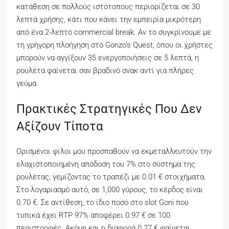
κατάθεση σε πολλούς ιστότοπους περιορίζεται σε 30
λεπτά χρήσης, κάτι που κάνει την εμπειρία μικρότερη
από ένα 2-λεπτό commercial break. Αν το συγκρίνουμε με
τη γρήγορη πλοήγηση στο Gonzo’s Quest, όπου οι χρήστες
μπορούν να αγγίξουν 35 ενεργοποιήσεις σε 5 λεπτά, η
ρουλέτα φαίνεται σαν βραδινό σνακ αντί για πλήρες
γεύμα.
Πρακτικές Στρατηγικές Που Δεν
Αξίζουν Τίποτα
Ορισμένοι φίλοι μου προσπαθούν να εκμεταλλευτούν την
ελαχιστοποιημένη απόδοση του 7% στο σύστημα της
ρουλέτας, γεμίζοντας το τραπέζι με 0.01 € στοιχήματα.
Στο λογαριασμό αυτό, σε 1,000 γύρους, το κέρδος είναι
0.70 €. Σε αντίθεση, το ίδιο ποσό στο slot Goni που
τυπικά έχει RTP 97% αποφέρει 0.97 € σε 100
περιστροφές. Ακόμη και η διαφορά 0.27 € φαίνεται