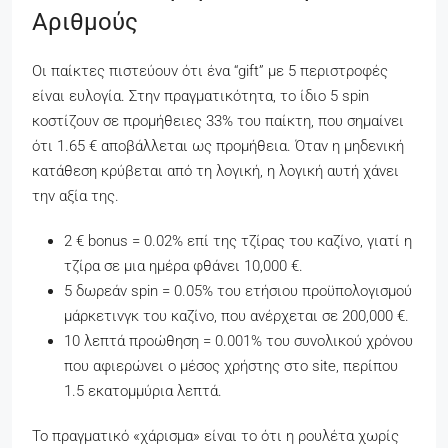
Αριθμούς
Οι παίκτες πιστεύουν ότι ένα “gift” με 5 περιστροφές
είναι ευλογία. Στην πραγματικότητα, το ίδιο 5 spin
κοστίζουν σε προμήθειες 33% του παίκτη, που σημαίνει
ότι 1.65 € αποβάλλεται ως προμήθεια. Όταν η μηδενική
κατάθεση κρύβεται από τη λογική, η λογική αυτή χάνει
την αξία της.
2 € bonus = 0.02% επί της τζίρας του καζίνο, γιατί η
τζίρα σε μια ημέρα φθάνει 10,000 €.
5 δωρεάν spin = 0.05% του ετήσιου προϋπολογισμού
μάρκετινγκ του καζίνο, που ανέρχεται σε 200,000 €.
10 λεπτά προώθηση = 0.001% του συνολικού χρόνου
που αφιερώνει ο μέσος χρήστης στο site, περίπου
1.5 εκατομμύρια λεπτά.
Το πραγματικό «χάρισμα» είναι το ότι η ρουλέτα χωρίς