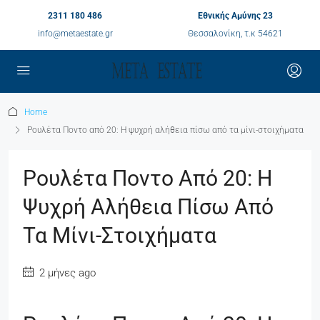
2311 180 486
Εθνικής Αμύνης 23
info@metaestate.gr
Θεσσαλονίκη, τ.κ 54621
Home
Ρουλέτα Ποντο από 20: Η ψυχρή αλήθεια πίσω από τα μίνι-στοιχήματα
Ρουλέτα Ποντο Από 20: Η
Ψυχρή Αλήθεια Πίσω Από
Τα Μίνι-Στοιχήματα
2 μήνες ago