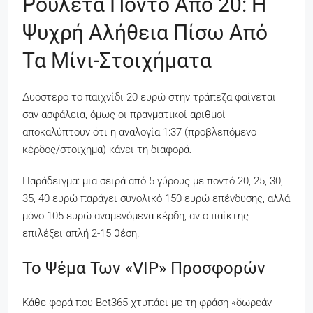
Ρουλέτα Ποντο Από 20: Η
Ψυχρή Αλήθεια Πίσω Από
Τα Μίνι-Στοιχήματα
Δυόστερο το παιχνίδι 20 ευρώ στην τράπεζα φαίνεται
σαν ασφάλεια, όμως οι πραγματικοί αριθμοί
αποκαλύπτουν ότι η αναλογία 1:37 (προβλεπόμενο
κέρδος/στοιχημα) κάνει τη διαφορά.
Παράδειγμα: μια σειρά από 5 γύρους με ποντό 20, 25, 30,
35, 40 ευρώ παράγει συνολικό 150 ευρώ επένδυσης, αλλά
μόνο 105 ευρώ αναμενόμενα κέρδη, αν ο παίκτης
επιλέξει απλή 2-15 θέση.
Το Ψέμα Των «VIP» Προσφορών
Κάθε φορά που Bet365 χτυπάει με τη φράση «δωρεάν