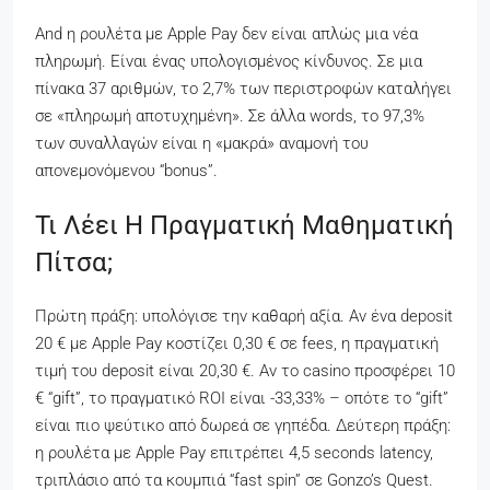
And η ρουλέτα με Apple Pay δεν είναι απλώς μια νέα
πληρωμή. Είναι ένας υπολογισμένος κίνδυνος. Σε μια
πίνακα 37 αριθμών, το 2,7% των περιστροφών καταλήγει
σε «πληρωμή αποτυχημένη». Σε άλλα words, το 97,3%
των συναλλαγών είναι η «μακρά» αναμονή του
απονεμονόμενου “bonus”.
Τι Λέει Η Πραγματική Μαθηματική
Πίτσα;
Πρώτη πράξη: υπολόγισε την καθαρή αξία. Αν ένα deposit
20 € με Apple Pay κοστίζει 0,30 € σε fees, η πραγματική
τιμή του deposit είναι 20,30 €. Αν το casino προσφέρει 10
€ “gift”, το πραγματικό ROI είναι -33,33% – οπότε το “gift”
είναι πιο ψεύτικο από δωρεά σε γηπέδα. Δεύτερη πράξη:
η ρουλέτα με Apple Pay επιτρέπει 4,5 seconds latency,
τριπλάσιο από τα κουμπιά “fast spin” σε Gonzo’s Quest.