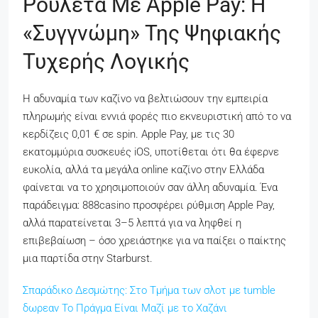
Ρουλέτα Με Apple Pay: Η
«συγγνώμη» Της Ψηφιακής
Τυχερής Λογικής
Η αδυναμία των καζίνο να βελτιώσουν την εμπειρία
πληρωμής είναι εννιά φορές πιο εκνευριστική από το να
κερδίζεις 0,01 € σε spin. Apple Pay, με τις 30
εκατομμύρια συσκευές iOS, υποτίθεται ότι θα έφερνε
ευκολία, αλλά τα μεγάλα online καζίνο στην Ελλάδα
φαίνεται να το χρησιμοποιούν σαν άλλη αδυναμία. Ένα
παράδειγμα: 888casino προσφέρει ρύθμιση Apple Pay,
αλλά παρατείνεται 3–5 λεπτά για να ληφθεί η
επιβεβαίωση – όσο χρειάστηκε για να παίξει ο παίκτης
μια παρτίδα στην Starburst.
Σπαράδικο Δεσμώτης: Στο Τμήμα των σλοτ με tumble
δωρεαν Το Πράγμα Είναι Μαζί με το Χαζάνι