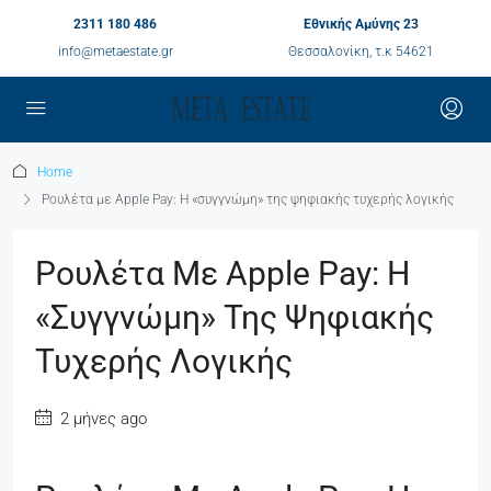
2311 180 486
Εθνικής Αμύνης 23
info@metaestate.gr
Θεσσαλονίκη, τ.κ 54621
Home
Ρουλέτα με Apple Pay: Η «συγγνώμη» της ψηφιακής τυχερής λογικής
Ρουλέτα Με Apple Pay: Η
«συγγνώμη» Της Ψηφιακής
Τυχερής Λογικής
2 μήνες ago