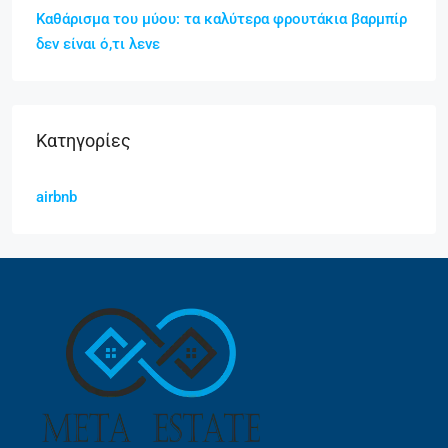
Καθάρισμα του μύου: τα καλύτερα φρουτάκια βαρμπίρ
δεν είναι ό,τι λενε
Kατηγορίες
airbnb