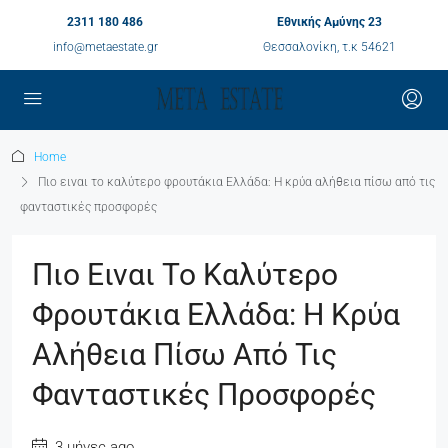
2311 180 486
Εθνικής Αμύνης 23
info@metaestate.gr
Θεσσαλονίκη, τ.κ 54621
Home
Πιο ειναι το καλύτερο φρουτάκια Ελλάδα: Η κρύα αλήθεια πίσω από τις
φανταστικές προσφορές
Πιο Ειναι Το Καλύτερο
Φρουτάκια Ελλάδα: Η Κρύα
Αλήθεια Πίσω Από Τις
Φανταστικές Προσφορές
3 μήνες ago