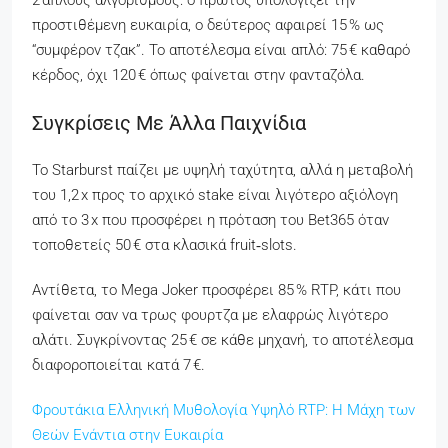
2 απλούς αλγόριθμους: ο πρώτος υπολογίζει την
προστιθέμενη ευκαιρία, ο δεύτερος αφαιρεί 15 % ως
“συμφέρον τζακ”. Το αποτέλεσμα είναι απλό: 75 € καθαρό
κέρδος, όχι 120 € όπως φαίνεται στην φανταζόλα.
Συγκρίσεις Με Άλλα Παιχνίδια
Το Starburst παίζει με υψηλή ταχύτητα, αλλά η μεταβολή
του 1,2 x προς το αρχικό stake είναι λιγότερο αξιόλογη
από το 3 x που προσφέρει η πρόταση του Bet365 όταν
τοποθετείς 50 € στα κλασικά fruit‑slots.
Αντίθετα, το Mega Joker προσφέρει 85 % RTP, κάτι που
φαίνεται σαν να τρως φουρτζα με ελαφρώς λιγότερο
αλάτι. Συγκρίνοντας 25 € σε κάθε μηχανή, το αποτέλεσμα
διαφοροποιείται κατά 7 €.
Φρουτάκια Ελληνική Μυθολογία Υψηλό RTP: Η Μάχη των
Θεών Ενάντια στην Ευκαιρία