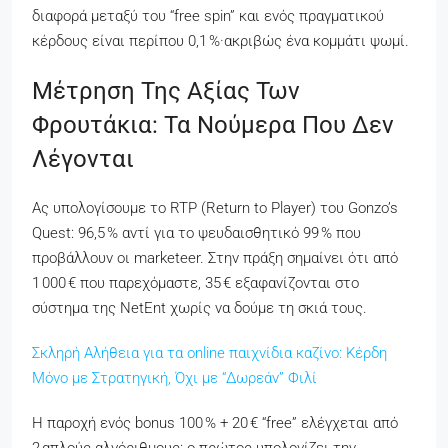
διαφορά μεταξύ του “free spin” και ενός πραγματικού
κέρδους είναι περίπου 0,1 %·ακριβώς ένα κομμάτι ψωμί.
Μέτρηση Της Αξίας Των
Φρουτάκια: Τα Νούμερα Που Δεν
Λέγονται
Ας υπολογίσουμε το RTP (Return to Player) του Gonzo’s
Quest: 96,5 % αντί για το ψευδαισθητικό 99 % που
προβάλλουν οι marketeer. Στην πράξη σημαίνει ότι από
1 000 € που παρεχόμαστε, 35 € εξαφανίζονται στο
σύστημα της NetEnt χωρίς να δούμε τη σκιά τους.
Σκληρή Αλήθεια για τα online παιχνίδια καζίνο: Κέρδη
Μόνο με Στρατηγική, Όχι με “Δωρεάν” Φιλί
Η παροχή ενός bonus 100 % + 20 € “free” ελέγχεται από