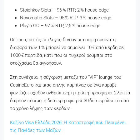
Stoichkov Slots – 96 % RTP, 2 % house edge
Novomatic Slots – 95 % RTP, 3 % house edge
Play’n GO – 97 % RTP, 2,5 % house edge
Οι τρεις αυτές επιλογές δίνουν μια σαφή εικόνα: η
διαφορά των 1 % μπορεί να σημαίνει 10 € από κέρδη σε
1 000 € παρτίδα, κάτι που οι τυχεροί ρούμπρι στο
στοίχασμα θα αγνοήσουν.
Στη συνέχεια, η σύγκριση μεταξύ του “VIP” lounge του
CasinoEuro και μιας απλής καμπίνας σε ένα καράβι
φαντάζει σχεδόν ανθρώπινη: η πρώτη προσφέρει 2 λεπτά
δωρεάν πόσιμα, η δεύτερη αφαιρεί 30 δευτερόλεπτα από
το χρόνο λήψης των κερδών.
Καζίνο Visa Ελλάδα 2026: Η Καταστροφή που Περιμένει
τις Παγίδες των Μαζών