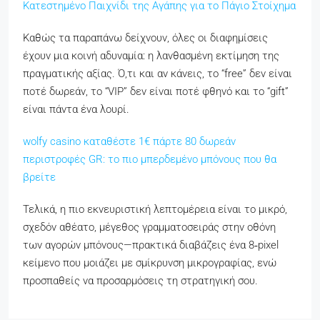
Κατεστημένο Παιχνίδι της Αγάπης για το Πάγιο Στοίχημα
Καθώς τα παραπάνω δείχνουν, όλες οι διαφημίσεις
έχουν μια κοινή αδυναμία: η λανθασμένη εκτίμηση της
πραγματικής αξίας. Ό,τι και αν κάνεις, το “free” δεν είναι
ποτέ δωρεάν, το “VIP” δεν είναι ποτέ φθηνό και το “gift”
είναι πάντα ένα λουρί.
wolfy casino καταθέστε 1€ πάρτε 80 δωρεάν
περιστροφές GR: το πιο μπερδεμένο μπόνους που θα
βρείτε
Τελικά, η πιο εκνευριστική λεπτομέρεια είναι το μικρό,
σχεδόν αθέατο, μέγεθος γραμματοσειράς στην οθόνη
των αγορών μπόνους—πρακτικά διαβάζεις ένα 8‑pixel
κείμενο που μοιάζει με σμίκρυνση μικρογραφίας, ενώ
προσπαθείς να προσαρμόσεις τη στρατηγική σου.