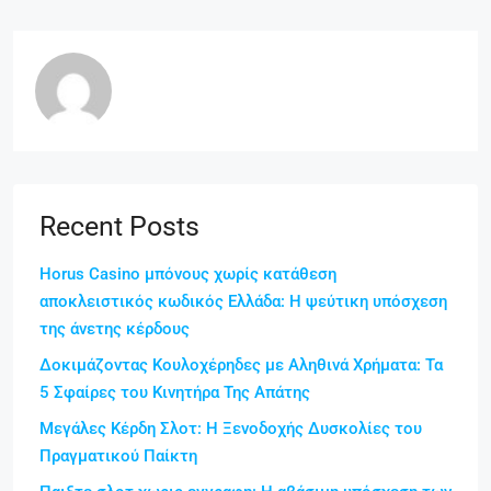
Recent Posts
Horus Casino μπόνους χωρίς κατάθεση
αποκλειστικός κωδικός Ελλάδα: Η ψεύτικη υπόσχεση
της άνετης κέρδους
Δοκιμάζοντας Κουλοχέρηδες με Αληθινά Χρήματα: Τα
5 Σφαίρες του Κινητήρα Της Απάτης
Μεγάλες Κέρδη Σλοτ: Η Ξενοδοχής Δυσκολίες του
Πραγματικού Παίκτη