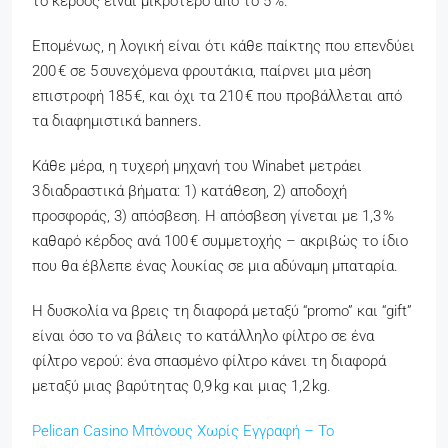
το κέρδος είναι μικρότερο από το 5 %.
Επομένως, η λογική είναι ότι κάθε παίκτης που επενδύει
200 € σε 5 συνεχόμενα φρουτάκια, παίρνει μια μέση
επιστροφή 185 €, και όχι τα 210 € που προβάλλεται από
τα διαφημιστικά banners.
Κάθε μέρα, η τυχερή μηχανή του Winabet μετράει
3 διαδραστικά βήματα: 1) κατάθεση, 2) αποδοχή
προσφοράς, 3) απόσβεση. Η απόσβεση γίνεται με 1,3 %
καθαρό κέρδος ανά 100 € συμμετοχής – ακριβώς το ίδιο
που θα έβλεπε ένας λουκίας σε μια αδύναμη μπαταρία.
Η δυσκολία να βρεις τη διαφορά μεταξύ “promo” και “gift”
είναι όσο το να βάλεις το κατάλληλο φίλτρο σε ένα
φίλτρο νερού: ένα σπασμένο φίλτρο κάνει τη διαφορά
μεταξύ μιας βαρύτητας 0,9 kg και μιας 1,2 kg.
Pelican Casino Μπόνους Χωρίς Εγγραφή – Το