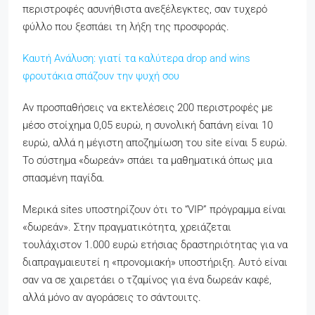
περιστροφές ασυνήθιστα ανεξέλεγκτες, σαν τυχερό
φύλλο που ξεσπάει τη λήξη της προσφοράς.
Καυτή Ανάλυση: γιατί τα καλύτερα drop and wins
φρουτάκια σπάζουν την ψυχή σου
Αν προσπαθήσεις να εκτελέσεις 200 περιστροφές με
μέσο στοίχημα 0,05 ευρώ, η συνολική δαπάνη είναι 10
ευρώ, αλλά η μέγιστη αποζημίωση του site είναι 5 ευρώ.
Το σύστημα «δωρεάν» σπάει τα μαθηματικά όπως μια
σπασμένη παγίδα.
Μερικά sites υποστηρίζουν ότι το “VIP” πρόγραμμα είναι
«δωρεάν». Στην πραγματικότητα, χρειάζεται
τουλάχιστον 1.000 ευρώ ετήσιας δραστηριότητας για να
διαπραγμαιευτεί η «προνομιακή» υποστήριξη. Αυτό είναι
σαν να σε χαιρετάει ο τζαμίνος για ένα δωρεάν καφέ,
αλλά μόνο αν αγοράσεις το σάντουιτς.