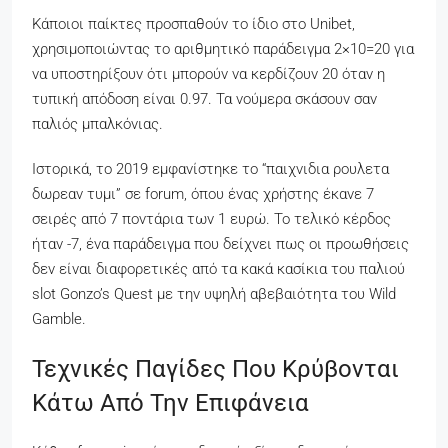
Κάποιοι παίκτες προσπαθούν το ίδιο στο Unibet,
χρησιμοποιώντας το αριθμητικό παράδειγμα 2×10=20 για
να υποστηρίξουν ότι μπορούν να κερδίζουν 20 όταν η
τυπική απόδοση είναι 0.97. Τα νούμερα σκάσουν σαν
παλιός μπαλκόνιας.
Ιστορικά, το 2019 εμφανίστηκε το “παιχνιδια ρουλετα
δωρεαν τυμι” σε forum, όπου ένας χρήστης έκανε 7
σειρές από 7 ποντάρια των 1 ευρώ. Το τελικό κέρδος
ήταν -7, ένα παράδειγμα που δείχνει πως οι προωθήσεις
δεν είναι διαφορετικές από τα κακά κασίκια του παλιού
slot Gonzo’s Quest με την υψηλή αβεβαιότητα του Wild
Gamble.
Τεχνικές Παγίδες Που Κρύβονται
Κάτω Από Την Επιφάνεια