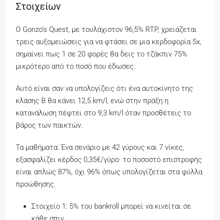
Στοιχείων
Ο Gonzo’s Quest, με τουλάχιστον 96,5% RTP, χρειάζεται
τρεις αυξομειώσεις για να φτάσει σε μια κερδοφορία 5x,
σημαίνει πως 1 σε 20 φορές θα δεις το τζάκπιν 75%
μικρότερο από το ποσό που έδωσες.
Αυτό είναι σαν να υπολογίζεις ότι ένα αυτοκίνητο της
κλάσης B θα κάνει 12,5 km/l, ενώ στην πράξη η
κατανάλωση πέφτει στο 9,3 km/l όταν προσθέτεις το
βάρος των παικτών.
Τα μαθήματα: Ένα σενάριο με 42 γύρους και 7 νίκες,
εξασφαλίζει κέρδος 0,35€/γύρο· το ποσοστό επιστροφής
είναι απλώς 87%, όχι 96% όπως υπολογίζεται στα φύλλα
προώθησης.
Στοιχείο 1: 5% του bankroll μπορεί να κινείται σε
κάθε σπιν.