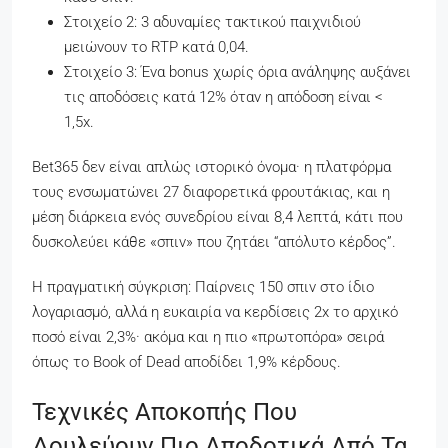
Στοιχείο 2: 3 αδυναμίες τακτικού παιχνιδιού
μειώνουν το RTP κατά 0,04.
Στοιχείο 3: Ένα bonus χωρίς όρια ανάληψης αυξάνει
τις αποδόσεις κατά 12% όταν η απόδοση είναι <
1,5x.
Bet365 δεν είναι απλώς ιστορικό όνομα· η πλατφόρμα
τους ενσωματώνει 27 διαφορετικά φρουτάκιας, και η
μέση διάρκεια ενός συνεδρίου είναι 8,4 λεπτά, κάτι που
δυσκολεύει κάθε «σπιν» που ζητάει “απόλυτο κέρδος”.
Η πραγματική σύγκριση: Παίρνεις 150 σπιν στο ίδιο
λογαριασμό, αλλά η ευκαιρία να κερδίσεις 2x το αρχικό
ποσό είναι 2,3%· ακόμα και η πιο «πρωτοπόρα» σειρά
όπως το Book of Dead αποδίδει 1,9% κέρδους.
Τεχνικές Αποκοπής Που
Δουλεύουν Πιο Αποδοτικά Από Τα